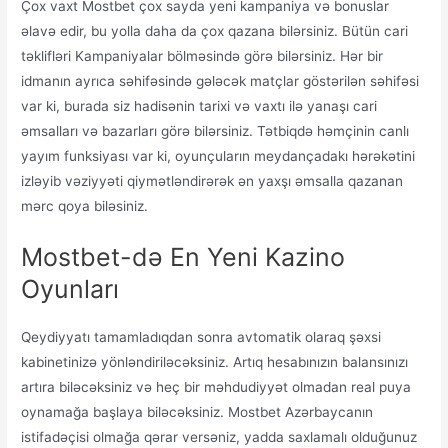
Çox vaxt Mostbet çox sayda yeni kampaniya və bonuslar
əlavə edir, bu yolla daha da çox qazana bilərsiniz. Bütün cari
təklifləri Kampaniyalar bölməsində görə bilərsiniz. Hər bir
idmanın ayrıca səhifəsində gələcək matçlar göstərilən səhifəsi
var ki, burada siz hadisənin tarixi və vaxtı ilə yanaşı cari
əmsalları və bazarları görə bilərsiniz. Tətbiqdə həmçinin canlı
yayım funksiyası var ki, oyunçuların meydançadakı hərəkətini
izləyib vəziyyəti qiymətləndirərək ən yaxşı əmsalla qazanan
mərc qoya biləsiniz.
Mostbet-də En Yeni Kazino
Oyunları
Qeydiyyatı tamamladıqdan sonra avtomatik olaraq şəxsi
kabinetinizə yönləndiriləcəksiniz. Artıq hesabınızın balansınızı
artıra biləcəksiniz və heç bir məhdudiyyət olmadan real puya
oynamağa başlaya biləcəksiniz. Mostbet Azərbaycanın
istifadəçisi olmağa qərar versəniz, yadda saxlamalı olduğunuz