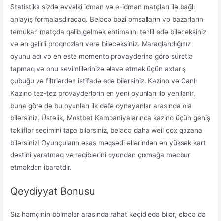
Statistika sizdə əvvəlki idman və e-idman matçları ilə bağlı
anlayış formalaşdıracaq. Beləcə bəzi əmsalların və bazarların
temukan matçda qalib gəlmək ehtimalını təhlil edə biləcəksiniz
və ən gəlirli proqnozları verə biləcəksiniz. Maraqlandığınız
oyunu adı və en este momento provayderinə görə sürətlə
tapmaq və onu sevimlilərinizə əlavə etmək üçün axtarış
çubuğu və filtrlərdən istifadə edə bilərsiniz. Kazino və Canlı
Kazino tez-tez provayderlərin en yeni oyunları ilə yenilənir,
buna görə də bu oyunları ilk dəfə oynayanlar arasında ola
bilərsiniz. Üstəlik, Mostbet Kampaniyalarında kazino üçün geniş
təkliflər seçimini tapa bilərsiniz, beləcə daha weil çox qazana
bilərsiniz! Oyunçuların əsas məqsədi əllərindən ən yüksək kart
dəstini yaratmaq və rəqiblərini oyundan çıxmağa məcbur
etməkdən ibarətdir.
Qeydiyyat Bonusu
Siz həmçinin bölmələr arasında rahat keçid edə bilər, eləcə də