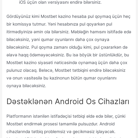
iOS üçün olan versiyasını endirə bilərsiniz.
Gördüyünüz kimi Mostbet kazino hesaba pul qoymaq üçün heç
bir komissya tutmur. Yəni hesabınıza pul qoyarkən pul
itirmədiyinizə əmin ola bilərsiniz. Məbləğin hamısını isitifadə edə
biləcəksiniz, yəni qumar oyunlarını daha çox oynaya
biləcəksiniz. Pul qoyma zamanı olduğu kimi, pul çıxararkən də
əlavə haqq ödəməyəcəksiniz. Bu isə böyük bir üstünlükdür, bu
Mostbet kazino siyasəti nəticəsində oynamaq üçün daha çox
pulunuz olacaq. Beləcə, Mostbet tətbiqini endirə biləcəksiniz
və onun vasitəsilə bu kazinonun bütün qumar oyunlarını
oynaya biləcəksiniz.
Dəstəklənən Android Os Cihazları
Platformanın istənilən istifadəçisi tətbiqi əldə edə bilər, çünki
Mostbet endirmək prosesi tamamilə pulsuzdur. Android
cihazlarında tətbiq problemsiz və gecikməsiz işləyəcək.