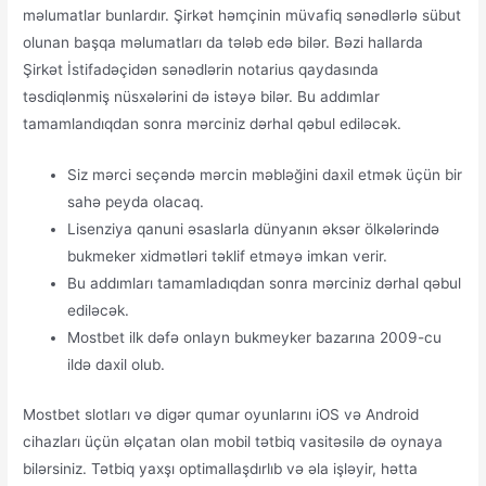
məlumatlar bunlardır. Şirkət həmçinin müvafiq sənədlərlə sübut
olunan başqa məlumatları da tələb edə bilər. Bəzi hallarda
Şirkət İstifadəçidən sənədlərin notarius qaydasında
təsdiqlənmiş nüsxələrini də istəyə bilər. Bu addımlar
tamamlandıqdan sonra mərciniz dərhal qəbul ediləcək.
Siz mərci seçəndə mərcin məbləğini daxil etmək üçün bir
sahə peyda olacaq.
Lisenziya qanuni əsaslarla dünyanın əksər ölkələrində
bukmeker xidmətləri təklif etməyə imkan verir.
Bu addımları tamamladıqdan sonra mərciniz dərhal qəbul
ediləcək.
Mostbet ilk dəfə onlayn bukmeyker bazarına 2009-cu
ildə daxil olub.
Mostbet slotları və digər qumar oyunlarını iOS və Android
cihazları üçün əlçatan olan mobil tətbiq vasitəsilə də oynaya
bilərsiniz. Tətbiq yaxşı optimallaşdırlıb və əla işləyir, hətta