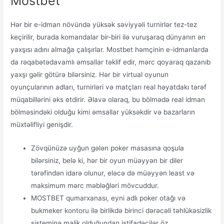
Mostbet
Hər bir e-idman növündə yüksək səviyyəli turnirlər tez-tez
keçirilir, burada komandalar bir-biri ilə vuruşaraq dünyanın ən
yaxşısı adını almağa çalışırlar. Mostbet həmçinin e-idmanlarda
da rəqabətədavamlı əmsallar təklif edir, mərc qoyaraq qazanıb
yaxşı gəlir götürə bilərsiniz. Hər bir virtual oyunun
oyunçularının adları, turnirləri və matçları real həyatdakı tərəf
müqabillərini əks etdirir. Əlavə olaraq, bu bölmədə real idman
bölməsindəki olduğu kimi əmsallar yüksəkdir və bazarların
müxtəlifliyi genişdir.
Zövqünüzə uyğun gələn poker masasına qoşula
bilərsiniz, belə ki, hər bir oyun müəyyən bir diler
tərəfindən idarə olunur, eləcə də müəyyən least və
maksimum mərc məbləğləri mövcuddur.
MOSTBET qumarxanası, eyni adlı poker otağı və
bukmeker kontoru ilə birlikdə birinci dərəcəli təhlükəsizlik
sisteminə malik olduğundan istifadəçilər öz