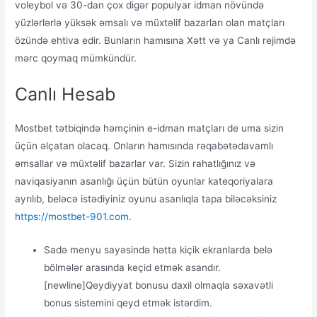
voleybol və 30-dan çox digər populyar idman növündə
yüzlərlərlə yüksək əmsalı və müxtəlif bazarları olan matçları
özündə ehtiva edir. Bunların hamısına Xətt və ya Canlı rejimdə
mərc qoymaq mümkündür.
Canlı Hesab
Mostbet tətbiqində həmçinin e-idman matçları de uma sizin
üçün əlçatan olacaq. Onların hamısında rəqabətədavamlı
əmsallar və müxtəlif bazarlar var. Sizin rahatlığınız və
naviqasiyanın asanlığı üçün bütün oyunlar kateqoriyalara
ayrılıb, beləcə istədiyiniz oyunu asanlıqla tapa biləcəksiniz
https://mostbet-901.com
.
Sadə menyu sayəsində hətta kiçik ekranlarda belə
bölmələr arasında keçid etmək asandır.
[newline]Qeydiyyat bonusu daxil olmaqla səxavətli
bonus sistemini qeyd etmək istərdim.