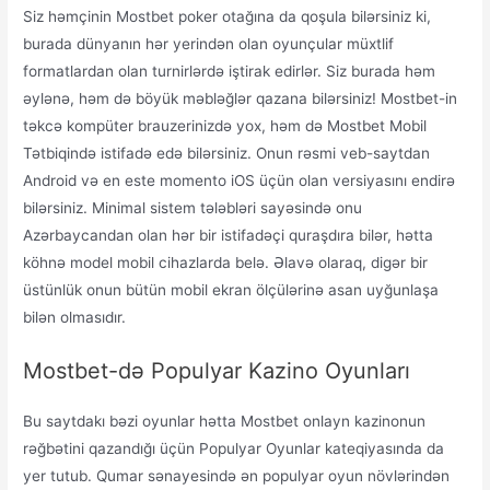
Siz həmçinin Mostbet poker otağına da qoşula bilərsiniz ki,
burada dünyanın hər yerindən olan oyunçular müxtlif
formatlardan olan turnirlərdə iştirak edirlər. Siz burada həm
əylənə, həm də böyük məbləğlər qazana bilərsiniz! Mostbet-in
təkcə kompüter brauzerinizdə yox, həm də Mostbet Mobil
Tətbiqində istifadə edə bilərsiniz. Onun rəsmi veb-saytdan
Android və en este momento iOS üçün olan versiyasını endirə
bilərsiniz. Minimal sistem tələbləri sayəsində onu
Azərbaycandan olan hər bir istifadəçi quraşdıra bilər, hətta
köhnə model mobil cihazlarda belə. Əlavə olaraq, digər bir
üstünlük onun bütün mobil ekran ölçülərinə asan uyğunlaşa
bilən olmasıdır.
Mostbet-də Populyar Kazino Oyunları
Bu saytdakı bəzi oyunlar hətta Mostbet onlayn kazinonun
rəğbətini qazandığı üçün Populyar Oyunlar kateqiyasında da
yer tutub. Qumar sənayesində ən populyar oyun növlərindən