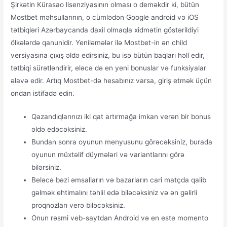
Şirkətin Kürasao lisenziyasının olması o deməkdir ki, bütün
Mostbet məhsullarının, o cümlədən Google android və iOS
tətbiqləri Azərbaycanda daxil olmaqla xidmətin göstərildiyi
ölkələrdə qanunidir. Yeniləmələr ilə Mostbet-in ən child
versiyasına çıxış əldə edirsiniz, bu isə bütün baqları həll edir,
tətbiqi sürətləndirir, eləcə də en yeni bonuslar və funksiyalar
əlavə edir. Artıq Mostbet-də hesabınız varsa, giriş etmək üçün
ondan istifadə edin.
Qazandıqlarınızı iki qat artırmağa imkan verən bir bonus
əldə edəcəksiniz.
Bundan sonra oyunun menyusunu görəcəksiniz, burada
oyunun müxtəlif düymələri və variantlarını görə
bilərsiniz.
Beləcə bəzi əmsalların və bazarların cari matçda qalib
gəlmək ehtimalını təhlil edə biləcəksiniz və ən gəlirli
proqnozları verə biləcəksiniz.
Onun rəsmi veb-saytdan Android və en este momento