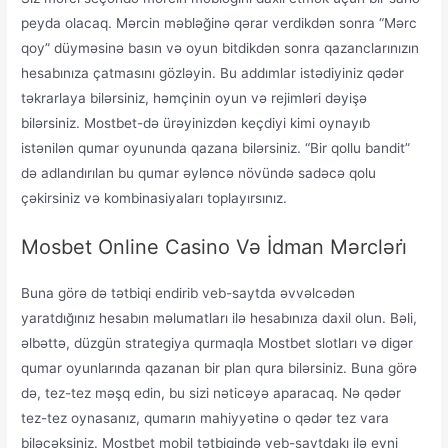
peyda olacaq. Mərcin məbləğinə qərar verdikdən sonra “Mərc
qoy” düyməsinə basın və oyun bitdikdən sonra qazanclarınızın
hesabınıza çatmasını gözləyin. Bu addımlar istədiyiniz qədər
təkrarlaya bilərsiniz, həmçinin oyun və rejimləri dəyişə
bilərsiniz. Mostbet-də ürəyinizdən keçdiyi kimi oynayıb
istənilən qumar oyununda qazana bilərsiniz. “Bir qollu bandit”
də adlandırılan bu qumar əyləncə növündə sadəcə qolu
çəkirsiniz və kombinasiyaları toplayırsınız.
Mosbet Online Casino Və İdman Mərcləri̇
Buna görə də tətbiqi endirib veb-saytda əvvəlcədən
yaratdığınız hesabın məlumatları ilə hesabınıza daxil olun. Bəli,
əlbəttə, düzgün strategiya qurmaqla Mostbet slotları və digər
qumar oyunlarında qazanan bir plan qura bilərsiniz. Buna görə
də, tez-tez məşq edin, bu sizi nəticəyə aparacaq. Nə qədər
tez-tez oynasanız, qumarın mahiyyətinə o qədər tez vara
biləcəksiniz. Mostbet mobil tətbiqində veb-saytdakı ilə eyni