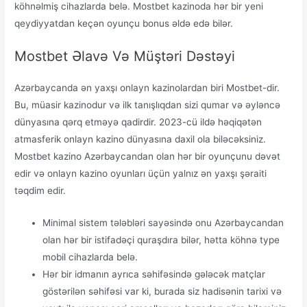
köhnəlmiş cihazlarda belə. Mostbet kazinoda hər bir yeni
qeydiyyatdan keçən oyunçu bonus əldə edə bilər.
Mostbet Əlavə Və Müştəri Dəstəyi
Azərbaycanda ən yaxşı onlayn kazinolardan biri Mostbet-dir.
Bu, müasir kazinodur və ilk tanışlıqdan sizi qumar və əyləncə
dünyasına qərq etməyə qadirdir. 2023-cü ildə həqiqətən
atmasferik onlayn kazino dünyasına daxil ola biləcəksiniz.
Mostbet kazino Azərbaycandan olan hər bir oyunçunu dəvət
edir və onlayn kazino oyunları üçün yalnız ən yaxşı şəraiti
təqdim edir.
Minimal sistem tələbləri sayəsində onu Azərbaycandan
olan hər bir istifadəçi quraşdıra bilər, hətta köhnə type
mobil cihazlarda belə.
Hər bir idmanın ayrıca səhifəsində gələcək matçlar
göstərilən səhifəsi var ki, burada siz hadisənin tarixi və