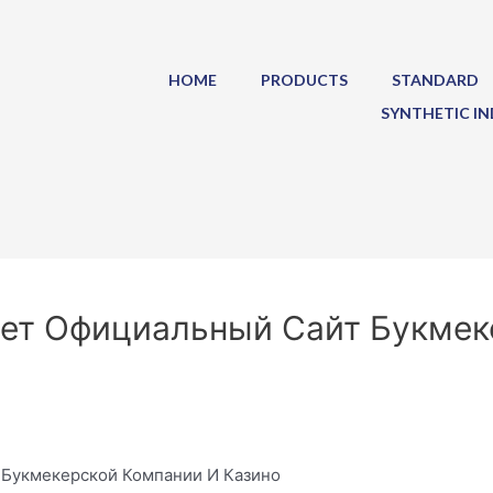
HOME
PRODUCTS
STANDARD
SYNTHETIC IN
тбет Официальный Сайт Букме
 Букмекерской Компании И Казино