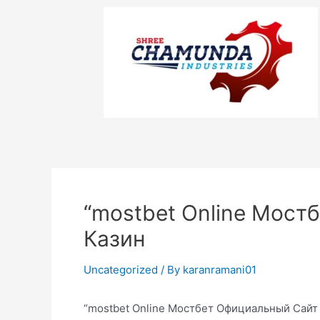
“mostbet Online Мос
Казин
Uncategorized
/ By
karanramani01
“mostbet Online Мостбет Официальный Сайт