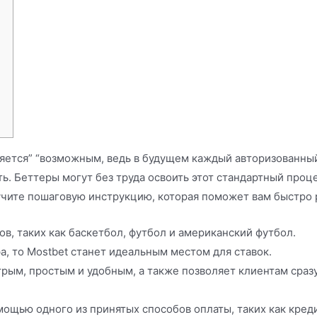
вляется” “возможным, ведь в будущем каждый авторизованны
ь. Беттеры могут без труда освоить этот стандартный проц
учите пошаговую инструкцию, которая поможет вам быстро 
в, таких как баскетбол, футбол и американский футбол.
а, то Mostbet станет идеальным местом для ставок.
рым, простым и удобным, а также позволяет клиентам сразу 
мощью одного из принятых способов оплаты, таких как кре