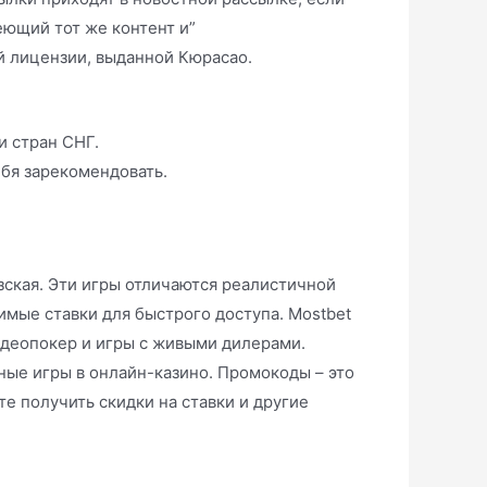
еющий тот же контент и”
й лицензии, выданной Кюрасао.
и стран СНГ.
ебя зарекомендовать.
зская. Эти игры отличаются реалистичной
мые ставки для быстрого доступа. Mostbet
идеопокер и игры с живыми дилерами.
ьные игры в онлайн-казино. Промокоды – это
е получить скидки на ставки и другие