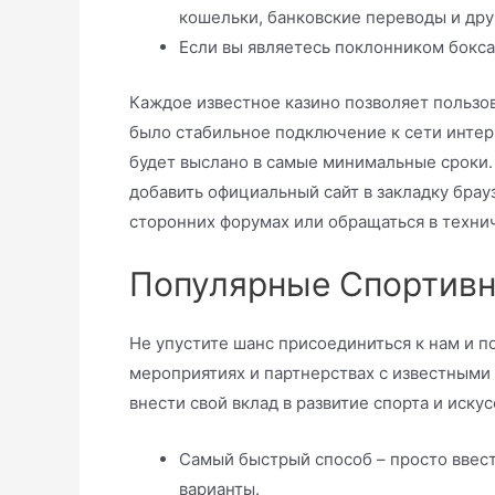
кошельки, банковские переводы и дру
Если вы являетесь поклонником бокса
Каждое известное казино позволяет пользова
было стабильное подключение к сети интер
будет выслано в самые минимальные сроки.
добавить официальный сайт в закладку брауз
сторонних форумах или обращаться в техни
Популярные Спортивн
Не упустите шанс присоединиться к нам и п
мероприятиях и партнерствах с известными
внести свой вклад в развитие спорта и искус
Самый быстрый способ – просто ввест
варианты.