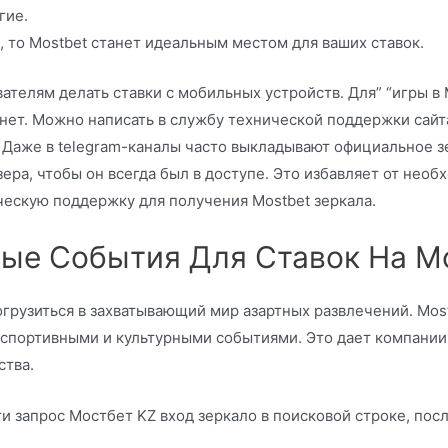
гие.
, то Mostbet станет идеальным местом для ваших ставок.
телям делать ставки с мобильных устройств. Для” “игры в M
нет. Можно написать в службу технической поддержки сайта
 Даже в telegram-каналы часто выкладывают официальное з
ера, чтобы он всегда был в доступе. Это избавляет от необ
ческую поддержку для получения Mostbet зеркала.
ые События Для Ставок На M
огрузиться в захватывающий мир азартных развлечений. Mos
 спортивными и культурными событиями. Это дает компани
ства.
и запрос Мостбет KZ вход зеркало в поисковой строке, пос