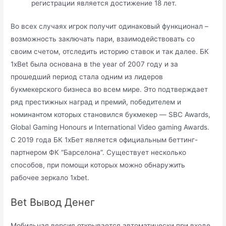
регистрации является достижение 18 лет.
Во всех случаях игрок получит одинаковый функционал –
возможность заключать пари, взаимодействовать со
своим счетом, отследить историю ставок и так далее. БК
1xBet была основана в the year of 2007 году и за
прошедший период стала одним из лидеров
букмекерского бизнеса во всем мире. Это подтверждает
ряд престижных наград и премий, победителем и
номинантом которых становился букмекер — SBC Awards,
Global Gaming Honours и International Video gaming Awards.
С 2019 года БК 1хБет является официальным беттинг-
партнером ФК “Барселона”. Существует несколько
способов, при помощи которых можно обнаружить
рабочее зеркало 1xbet.
Bet Вывод Денег
Мобильная версия открывается автоматически при входе