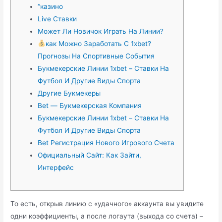
“казино
Live Ставки
Может Ли Новичок Играть На Линии?
как Можно Заработать С 1xbet?
Прогнозы На Спортивные События
Букмекерские Линии 1xbet – Ставки На
Футбол И Другие Виды Спорта
Другие Букмекеры
Bet — Букмекерская Компания
Букмекерские Линии 1xbet – Ставки На
Футбол И Другие Виды Спорта
Bet Регистрация Нового Игрового Счета
Официальный Сайт: Как Зайти,
Интерфейс
То есть, открыв линию с «удачного» аккаунта вы увидите
одни коэффициенты, а после логаута (выхода со счета) –