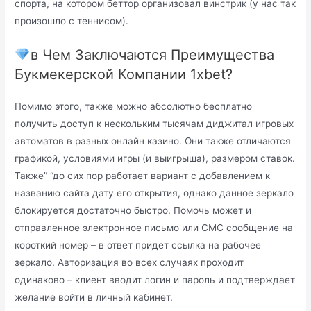
спорта, на котором беттор организовал винстрик (у нас так
произошло с теннисом).
в Чем Заключаются Преимущества
Букмекерской Компании 1xbet?
Помимо этого, также можно абсолютно бесплатно
получить доступ к нескольким тысячам диджитал игровых
автоматов в разных онлайн казино. Они также отличаются
графикой, условиями игры (и выигрыша), размером ставок.
Также” “до сих пор работает вариант с добавлением к
названию сайта дату его открытия, однако данное зеркало
блокируется достаточно быстро. Помочь может и
отправленное электронное письмо или СМС сообщение на
короткий номер – в ответ придет ссылка на рабочее
зеркало. Авторизация во всех случаях проходит
одинаково – клиент вводит логин и пароль и подтверждает
желание войти в личный кабинет.