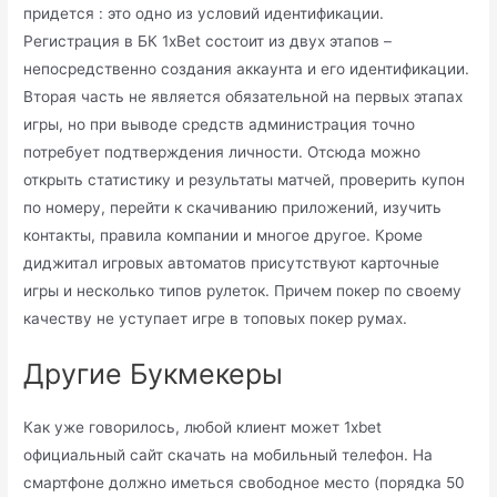
придется : это одно из условий идентификации.
Регистрация в БК 1xBet состоит из двух этапов –
непосредственно создания аккаунта и его идентификации.
Вторая часть не является обязательной на первых этапах
игры, но при выводе средств администрация точно
потребует подтверждения личности. Отсюда можно
открыть статистику и результаты матчей, проверить купон
по номеру, перейти к скачиванию приложений, изучить
контакты, правила компании и многое другое. Кроме
диджитал игровых автоматов присутствуют карточные
игры и несколько типов рулеток. Причем покер по своему
качеству не уступает игре в топовых покер румах.
Другие Букмекеры
Как уже говорилось, любой клиент может 1xbet
официальный сайт скачать на мобильный телефон. На
смартфоне должно иметься свободное место (порядка 50