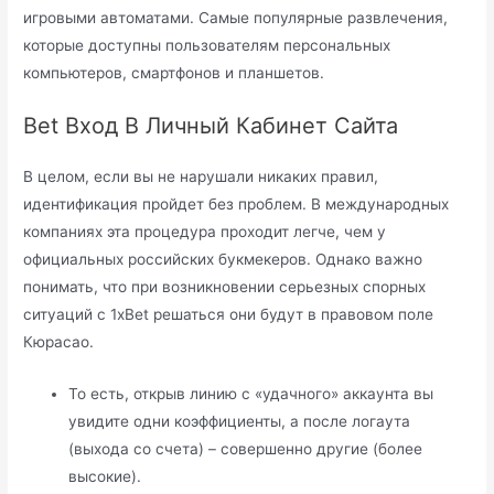
игровыми автоматами. Самые популярные развлечения,
которые доступны пользователям персональных
компьютеров, смартфонов и планшетов.
Bet Вход В Личный Кабинет Сайта
В целом, если вы не нарушали никаких правил,
идентификация пройдет без проблем. В международных
компаниях эта процедура проходит легче, чем у
официальных российских букмекеров. Однако важно
понимать, что при возникновении серьезных спорных
ситуаций с 1xBet решаться они будут в правовом поле
Кюрасао.
То есть, открыв линию с «удачного» аккаунта вы
увидите одни коэффициенты, а после логаута
(выхода со счета) – совершенно другие (более
высокие).