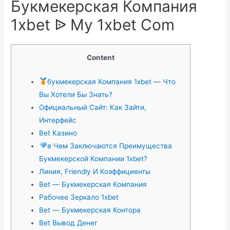
Букмекерская Компания
1xbet ᐉ My 1xbet Com
Content
букмекерская Компания 1xbet — Что
Вы Хотели Бы Знать?
Официальный Сайт: Как Зайти,
Интерфейс
Bet Казино
в Чем Заключаются Преимущества
Букмекерской Компании 1xbet?
Линия, Friendly И Коэффициенты
Bet — Букмекерская Компания
Рабочее Зеркало 1xbet
Bet — Букмекерская Контора
Bet Вывод Денег