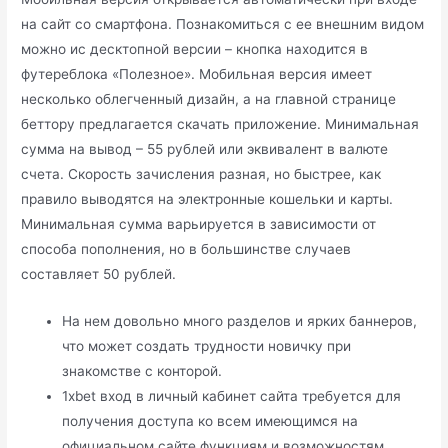
на сайт со смартфона. Познакомиться с ее внешним видом
можно ис десктопной версии – кнопка находится в
футереблока «Полезное». Мобильная версия имеет
несколько облегченный дизайн, а на главной странице
беттору предлагается скачать приложение. Минимальная
сумма на вывод – 55 рублей или эквивалент в валюте
счета. Скорость зачисления разная, но быстрее, как
правило выводятся на электронные кошельки и карты.
Минимальная сумма варьируется в зависимости от
способа пополнения, но в большинстве случаев
составляет 50 рублей.
На нем довольно много разделов и ярких баннеров,
что может создать трудности новичку при
знакомстве с конторой.
1xbet вход в личный кабинет сайта требуется для
получения доступа ко всем имеющимся на
официальном сайте функциям и возможностям.