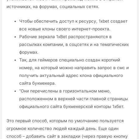
источниках, на форумах, социальных сетях.
Чтобы обеспечить доступ к ресурсу, 1xbet создает
все новые клоны своего интернет-проекта.
Рабочие зеркала 1xBet распространяются в
рассылках компании, в соцсетях и на тематических
форумах.
Так, для геймеров специально создан короткий
номер, на который можно направить запрос в смс и
получить актуальный адрес клона официального
сайта букмекера.
“Они перечислены в горизонтальном меню,
расположенном в верхней части главной страницы
официального сайта букмекерской конторы 1хбет.
Это первый способ, которым по умолчанию пользуется
огромное количество людей каждый день. Еще один
способ – добавить сайт в закладки (через правую кнопку