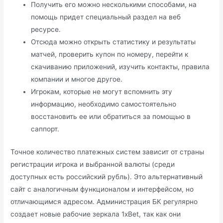
Получить его можно несколькими способами, на
помощь придет специальный раздел на веб
ресурсе.
Отсюда можно открыть статистику и результаты
матчей, проверить купон по номеру, перейти к
скачиванию приложений, изучить контакты, правила
компании и многое другое.
Игрокам, которые не могут вспомнить эту
информацию, необходимо самостоятельно
восстановить ее или обратиться за помощью в
саппорт.
Точное количество платежных систем зависит от страны
регистрации игрока и выбранной валюты (среди
доступных есть российский рубль). Это альтернативный
сайт с аналогичным функционалом и интерфейсом, но
отличающимся адресом. Администрация БК регулярно
создает новые рабочие зеркала 1xBet, так как они