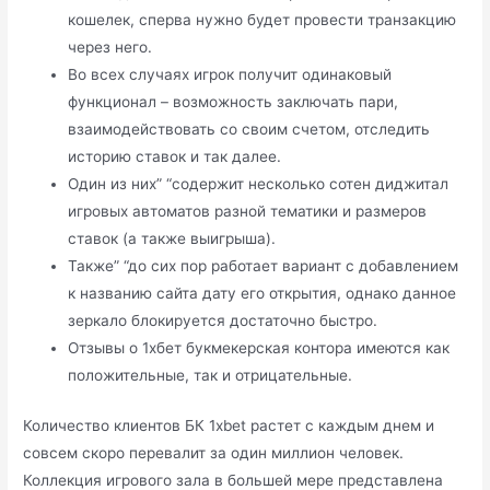
кошелек, сперва нужно будет провести транзакцию
через него.
Во всех случаях игрок получит одинаковый
функционал – возможность заключать пари,
взаимодействовать со своим счетом, отследить
историю ставок и так далее.
Один из них” “содержит несколько сотен диджитал
игровых автоматов разной тематики и размеров
ставок (а также выигрыша).
Также” “до сих пор работает вариант с добавлением
к названию сайта дату его открытия, однако данное
зеркало блокируется достаточно быстро.
Отзывы о 1хбет букмекерская контора имеются как
положительные, так и отрицательные.
Количество клиентов БК 1xbet растет с каждым днем и
совсем скоро перевалит за один миллион человек.
Коллекция игрового зала в большей мере представлена