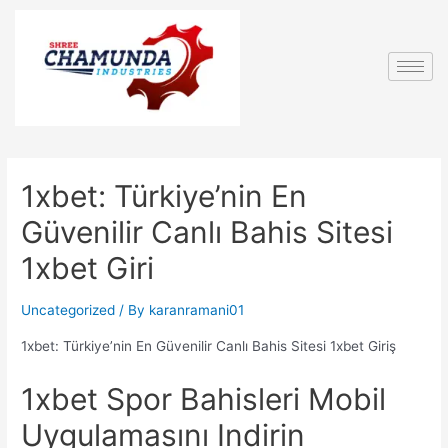
1xbet: Türkiye’nin En
Güvenilir Canlı Bahis Sitesi
1xbet Giri
Uncategorized
/ By
karanramani01
1xbet: Türkiye’nin En Güvenilir Canlı Bahis Sitesi 1xbet Giriş
1xbet Spor Bahisleri Mobil
Uygulamasını Indirin