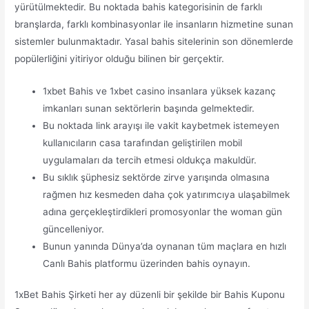
yürütülmektedir. Bu noktada bahis kategorisinin de farklı
branşlarda, farklı kombinasyonlar ile insanların hizmetine sunan
sistemler bulunmaktadır. Yasal bahis sitelerinin son dönemlerde
popülerliğini yitiriyor olduğu bilinen bir gerçektir.
1xbet Bahis ve 1xbet casino insanlara yüksek kazanç
imkanları sunan sektörlerin başında gelmektedir.
Bu noktada link arayışı ile vakit kaybetmek istemeyen
kullanıcıların casa tarafından geliştirilen mobil
uygulamaları da tercih etmesi oldukça makuldür.
Bu sıklık şüphesiz sektörde zirve yarışında olmasına
rağmen hız kesmeden daha çok yatırımcıya ulaşabilmek
adına gerçekleştirdikleri promosyonlar the woman gün
güncelleniyor.
Bunun yanında Dünya’da oynanan tüm maçlara en hızlı
Canlı Bahis platformu üzerinden bahis oynayın.
1xBet Bahis Şirketi her ay düzenli bir şekilde bir Bahis Kuponu