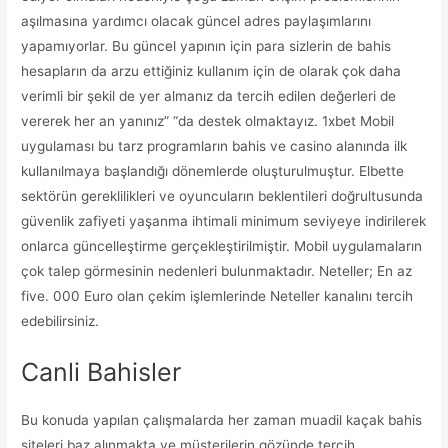
aşılmasına yardımcı olacak güncel adres paylaşımlarını
yapamıyorlar. Bu güncel yapının için para sizlerin de bahis
hesapların da arzu ettiğiniz kullanım için de olarak çok daha
verimli bir şekil de yer almanız da tercih edilen değerleri de
vererek her an yanınız” “da destek olmaktayız. 1xbet Mobil
uygulaması bu tarz programların bahis ve casino alanında ilk
kullanılmaya başlandığı dönemlerde oluşturulmuştur. Elbette
sektörün gereklilikleri ve oyuncuların beklentileri doğrultusunda
güvenlik zafiyeti yaşanma ihtimali minimum seviyeye indirilerek
onlarca güncelleştirme gerçekleştirilmiştir. Mobil uygulamaların
çok talep görmesinin nedenleri bulunmaktadır. Neteller; En az
five. 000 Euro olan çekim işlemlerinde Neteller kanalını tercih
edebilirsiniz.
Canli Bahisler
Bu konuda yapılan çalışmalarda her zaman muadil kaçak bahis
siteleri baz alınmakta ve müşterilerin gözünde tercih