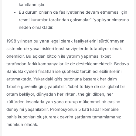
kanıtlanmıştır.
Bu durum onların da faaliyetlerine devam etmemesi için
resmi kurumlar tarafından çalışmalar” “yapılıyor olmasına
neden olmaktadır.
1998 yılından bu yana legal olarak faaliyetlerini sürdürmeyen
sistemlerde yasal riskleri least seviyelerde tutabiliyor olmak
önemlidir. Bu açıdan bitcoin ile yatırım yapılması 1xbet
tarafından farklı kampanyalar ile de desteklenmektedir. Bedava
Bahis Bakiyeleri fırsatları ise şüphesiz tercih edilebilirliklerini
artırmaktadır. Yukarıdaki giriş butonuna basarak her daim
1xbet’e güvenilir giriş yapilabilir. 1xbet türkiye de sizi global bir
ortam bekliyor, dünyadan her ırktan, the girl dilden, her
kültürden insanlarla yan yana oturup mükemmel bir casino
deneyimi yaşanılabilir. Promosyonun 5 katı kadar kombine
bahis kuponları oluşturarak çevrim şartlarını tamamlamanız
mümkün olacak.