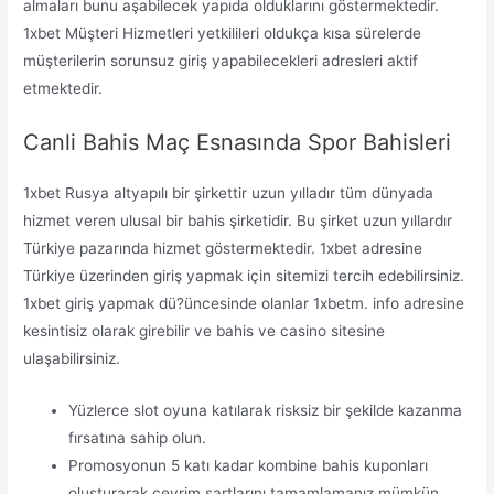
almaları bunu aşabilecek yapıda olduklarını göstermektedir.
1xbet Müşteri Hizmetleri yetkilileri oldukça kısa sürelerde
müşterilerin sorunsuz giriş yapabilecekleri adresleri aktif
etmektedir.
Canli Bahis Maç Esnasında Spor Bahisleri
1xbet Rusya altyapılı bir şirkettir uzun yılladır tüm dünyada
hizmet veren ulusal bir bahis şirketidir. Bu şirket uzun yıllardır
Türkiye pazarında hizmet göstermektedir. 1xbet adresine
Türkiye üzerinden giriş yapmak için sitemizi tercih edebilirsiniz.
1xbet giriş yapmak dü?üncesinde olanlar 1xbetm. info adresine
kesintisiz olarak girebilir ve bahis ve casino sitesine
ulaşabilirsiniz.
Yüzlerce slot oyuna katılarak risksiz bir şekilde kazanma
fırsatına sahip olun.
Promosyonun 5 katı kadar kombine bahis kuponları
oluşturarak çevrim şartlarını tamamlamanız mümkün