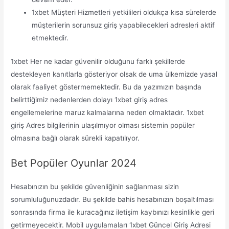
1xbet Müşteri Hizmetleri yetkilileri oldukça kısa sürelerde
müşterilerin sorunsuz giriş yapabilecekleri adresleri aktif
etmektedir.
1xbet Her ne kadar güvenilir olduğunu farklı şekillerde
destekleyen kanıtlarla gösteriyor olsak de uma ülkemizde yasal
olarak faaliyet göstermemektedir. Bu da yazımızın başında
belirttiğimiz nedenlerden dolayı 1xbet giriş adres
engellemelerine maruz kalmalarına neden olmaktadır. 1xbet
giriş Adres bilgilerinin ulaşılmıyor olması sistemin popüler
olmasına bağlı olarak sürekli kapatılıyor.
Bet Popüler Oyunlar 2024
Hesabınızın bu şekilde güvenliğinin sağlanması sizin
sorumluluğunuzdadır. Bu şekilde bahis hesabınızın boşaltılması
sonrasında firma ile kuracağınız iletişim kaybınızı kesinlikle geri
getirmeyecektir. Mobil uygulamaları 1xbet Güncel Giriş Adresi