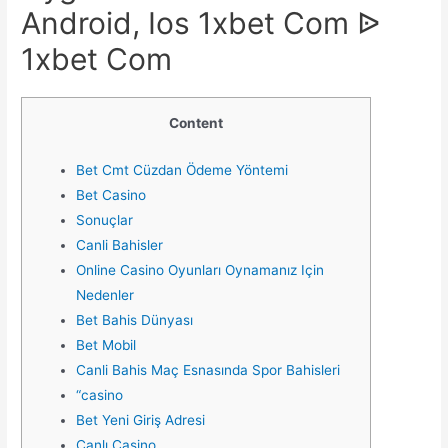
Android, Ios 1xbet Com ᐉ
1xbet Com
Content
Bet Cmt Cüzdan Ödeme Yöntemi
Bet Casino
Sonuçlar
Canli Bahisler
Online Casino Oyunları Oynamanız Için
Nedenler
Bet Bahis Dünyası
Bet Mobil
Canli Bahis Maç Esnasında Spor Bahisleri
“casino
Bet Yeni Giriş Adresi
Canlı Casino