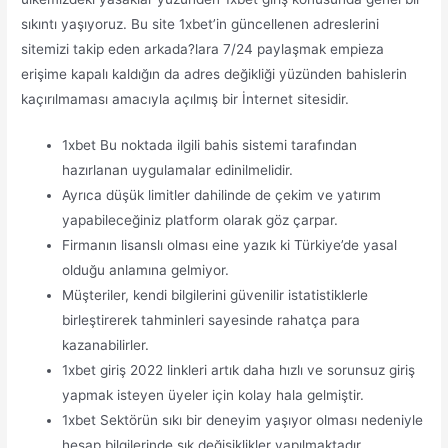
sıkıntı yaşıyoruz. Bu site 1xbet’in güncellenen adreslerini
sitemizi takip eden arkada?lara 7/24 paylaşmak empieza
erişime kapalı kaldığın da adres değikliği yüzünden bahislerin
kaçırılmaması amacıyla açılmış bir İnternet sitesidir.
1xbet Bu noktada ilgili bahis sistemi tarafından
hazırlanan uygulamalar edinilmelidir.
Ayrıca düşük limitler dahilinde de çekim ve yatırım
yapabileceğiniz platform olarak göz çarpar.
Firmanın lisanslı olması eine yazık ki Türkiye’de yasal
olduğu anlamına gelmiyor.
Müşteriler, kendi bilgilerini güvenilir istatistiklerle
birleştirerek tahminleri sayesinde rahatça para
kazanabilirler.
1xbet giriş 2022 linkleri artık daha hızlı ve sorunsuz giriş
yapmak isteyen üyeler için kolay hala gelmiştir.
1xbet Sektörün sıkı bir deneyim yaşıyor olması nedeniyle
hesap bilgilerinde sık değişiklikler yapılmaktadır.