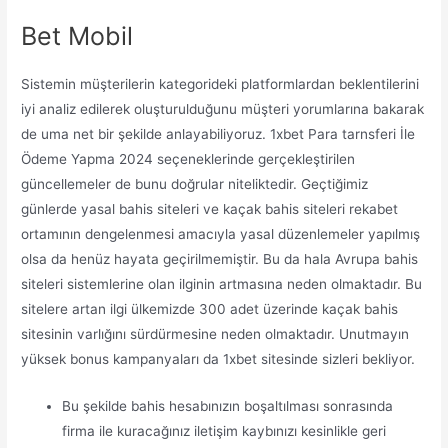
Bet Mobil
Sistemin müşterilerin kategorideki platformlardan beklentilerini
iyi analiz edilerek oluşturulduğunu müşteri yorumlarına bakarak
de uma net bir şekilde anlayabiliyoruz. 1xbet Para tarnsferi İle
Ödeme Yapma 2024 seçeneklerinde gerçekleştirilen
güncellemeler de bunu doğrular niteliktedir. Geçtiğimiz
günlerde yasal bahis siteleri ve kaçak bahis siteleri rekabet
ortamının dengelenmesi amacıyla yasal düzenlemeler yapılmış
olsa da henüz hayata geçirilmemiştir. Bu da hala Avrupa bahis
siteleri sistemlerine olan ilginin artmasına neden olmaktadır. Bu
sitelere artan ilgi ülkemizde 300 adet üzerinde kaçak bahis
sitesinin varlığını sürdürmesine neden olmaktadır. Unutmayın
yüksek bonus kampanyaları da 1xbet sitesinde sizleri bekliyor.
Bu şekilde bahis hesabınızın boşaltılması sonrasında
firma ile kuracağınız iletişim kaybınızı kesinlikle geri