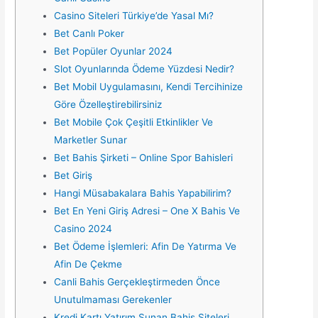
Casino Siteleri Türkiye’de Yasal Mı?
Bet Canlı Poker
Bet Popüler Oyunlar 2024
Slot Oyunlarında Ödeme Yüzdesi Nedir?
Bet Mobil Uygulamasını, Kendi Tercihinize
Göre Özelleştirebilirsiniz
Bet Mobile Çok Çeşitli Etkinlikler Ve
Marketler Sunar
Bet Bahis Şirketi – Online Spor Bahisleri
Bet Giriş
Hangi Müsabakalara Bahis Yapabilirim?
Bet En Yeni Giriş Adresi – One X Bahis Ve
Casino 2024
Bet Ödeme İşlemleri: Afin De Yatırma Ve
Afin De Çekme
Canli Bahis Gerçekleştirmeden Önce
Unutulmaması Gerekenler
Kredi Kartı Yatırım Sunan Bahis Siteleri