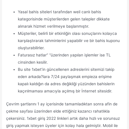
Yasal bahis siteleri tarafından weil canlı bahis
kategorisinde müşterilerden gelen talepler dikkate
alınarak hizmet verilmeye başlanmıştır.
Müşteriler, belirli bir etkinliğin olası sonuçlarını kolayca
karşılaştırarak tahminlerini yapabilir ve bir bahis kuponu
oluşturabilirler.
Faturasız hatlar” “üzerinden yapılan işlemler ise TL
cinsinden kesilir.
Bu site 1xbet’in güncellenen adreslerini sitemizi takip
eden arkada?lara 7/24 paylaşmak empieza erişime
kapalı kaldığın da adres değikliği yüzünden bahislerin
kaçırılmaması amacıyla açılmış bir İnternet sitesidir.
Çevrim şartlarını 1 ay içerisinde tamamladıktan sonra afin de
çekme sayfası üzerinden elde ettiğiniz kazancı rahatlıkla
çekersiniz. 1xbet giriş 2022 linkleri artık daha hızlı ve sorunsuz
giriş yapmak isteyen üyeler için kolay hala gelmiştir. Mobil ile