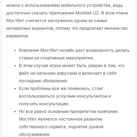
можно с использованием мобильного устройства, ведь
достаточно скачать приложение Mostbet UZ. В этом плане
Мостбет считается заслуженно одним из самых
интересных вариантов, потому что предлагает множество
вариантов.
Компания Мостбет онлайн дает возможность делать
ставки на спортивные мероприятия.
В этом случае игрок может быть уверен в том, что
файл не напичкан вирусами и включает в себя
последние обновления.
Если проблемы все же появились, стоит
воспользоваться услугами консультантом и
получить консультацию.
Но все равно основным приоритетом компании
Мостбет является постоянное развитие
собственного сервиса, поднятие уровня
обслуживания.