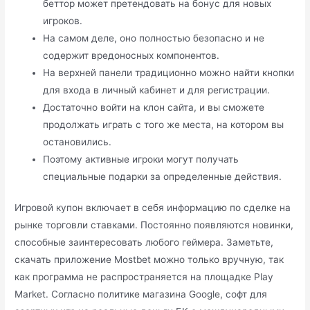
беттор может претендовать на бонус для новых
игроков.
На самом деле, оно полностью безопасно и не
содержит вредоносных компонентов.
На верхней панели традиционно можно найти кнопки
для входа в личный кабинет и для регистрации.
Достаточно войти на клон сайта, и вы сможете
продолжать играть с того же места, на котором вы
остановились.
Поэтому активные игроки могут получать
специальные подарки за определенные действия.
Игровой купон включает в себя информацию по сделке на
рынке торговли ставками. Постоянно появляются новинки,
способные заинтересовать любого геймера. Заметьте,
скачать приложение Mostbet можно только вручную, так
как программа не распространяется на площадке Play
Market. Согласно политике магазина Google, софт для