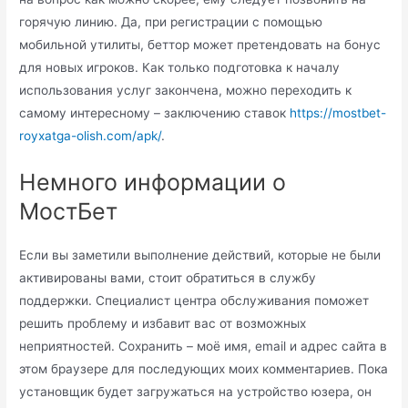
горячую линию. Да, при регистрации с помощью
мобильной утилиты, беттор может претендовать на бонус
для новых игроков. Как только подготовка к началу
использования услуг закончена, можно переходить к
самому интересному – заключению ставок
https://mostbet-
royxatga-olish.com/apk/
.
Немного информации о
МостБет
Если вы заметили выполнение действий, которые не были
активированы вами, стоит обратиться в службу
поддержки. Специалист центра обслуживания поможет
решить проблему и избавит вас от возможных
неприятностей. Сохранить – моё имя, email и адрес сайта в
этом браузере для последующих моих комментариев. Пока
установщик будет загружаться на устройство юзера, он