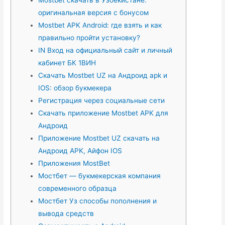
оригинальная версия с бонусом
Mostbet APK Android: где взять и как
правильно пройти установку?
IN Вход на официальный сайт и личный
кабинет БК 1ВИН
Скачать Mostbet UZ на Андроид apk и
IOS: обзор букмекера
Регистрация через социальные сети
Скачать приложение Mostbet APK для
Андроид
Приложение Mostbet UZ скачать на
Андроид APK, Айфон IOS
Приложения MostBet
Мостбет — букмекерская компания
современного образца
Мостбет Уз способы пополнения и
вывода средств