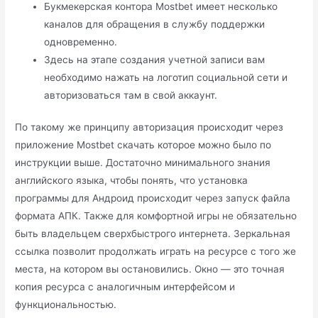
Букмекерская контора Mostbet имеет несколько
каналов для обращения в службу поддержки
одновременно.
Здесь на этапе создания учетной записи вам
необходимо нажать на логотип социальной сети и
авторизоваться там в свой аккаунт.
По такому же принципу авторизация происходит через
приложение Mostbet скачать которое можно было по
инструкции выше. Достаточно минимального знания
английского языка, чтобы понять, что установка
программы для Андроид происходит через запуск файла
формата АПК. Также для комфортной игры не обязательно
быть владельцем сверхбыстрого интернета. Зеркальная
ссылка позволит продолжать играть на ресурсе с того же
места, на котором вы остановились. Окно — это точная
копия ресурса с аналогичным интерфейсом и
функциональностью.