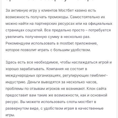
За активную игру у клиентов Мостбет казино есть
возможность получать промокоды. Самостоятельно их
можно найти на партнерских ресурсах или на официальных
страницах соцсетей. Все предельно просто – потребуется
увеличить полученную сумму в несколько раз.
Рекомендуем использовать в mostbet приложение,
которое позволит играть с большим удобством.
Здесь есть все необходимое, чтобы наслаждаться игрой и
хорошо зарабатывать. Компания не состоит в
международных организациях, регулирующих гемблинг-
индустрию. Деньги выводятся за несколько часов,
проблемы по отзывам игроков не возникают. Клон сайта
предоставит вам такие же возможности, как и основной
ресурс. Вы можете использовать слоты мостбет в
развернутом виде, с удобством играя в качественные
игры.