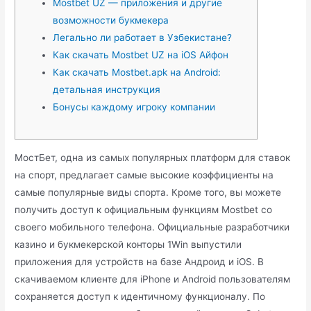
Mostbet UZ — приложения и другие
возможности букмекера
Легально ли работает в Узбекистане?
Как скачать Mostbet UZ на iOS Айфон
Как скачать Mostbet.apk на Android:
детальная инструкция
Бонусы каждому игроку компании
МостБет, одна из самых популярных платформ для ставок
на спорт, предлагает самые высокие коэффициенты на
самые популярные виды спорта. Кроме того, вы можете
получить доступ к официальным функциям Mostbet со
своего мобильного телефона. Официальные разработчики
казино и букмекерской конторы 1Win выпустили
приложения для устройств на базе Андроид и iOS. В
скачиваемом клиенте для iPhone и Android пользователям
сохраняется доступ к идентичному функционалу. По