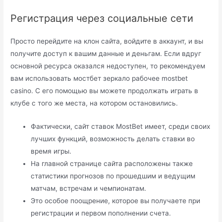
Регистрация через социальные сети
Просто перейдите на клон сайта, войдите в аккаунт, и вы
получите доступ к вашим данные и деньгам. Если вдруг
основной ресурса оказался недоступен, то рекомендуем
вам использовать мостбет зеркало рабочее mostbet
casino. С его помощью вы можете продолжать играть в
клубе с того же места, на котором остановились.
Фактически, сайт ставок MostBet имеет, среди своих
лучших функций, возможность делать ставки во
время игры.
На главной странице сайта расположены также
статистики прогнозов по прошедшим и ведущим
матчам, встречам и чемпионатам.
Это особое поощрение, которое вы получаете при
регистрации и первом пополнении счета.