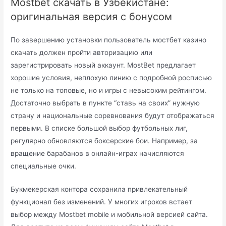
Mostbet скачать в Узбекистане:
оригинальная версия с бонусом
По завершению установки пользователь мостбет казино
скачать должен пройти авторизацию или
зарегистрировать новый аккаунт. MostBet предлагает
хорошие условия, неплохую линию с подробной росписью
не только на топовые, но и игры с невысоким рейтингом.
Достаточно выбрать в пункте “ставь на своих” нужную
страну и национальные соревнования будут отображаться
первыми. В списке большой выбор футбольных лиг,
регулярно обновляются боксерские бои. Например, за
вращение барабанов в онлайн-играх начисляются
специальные очки.
Букмекерская контора сохранила привлекательный
функционал без изменений. У многих игроков встает
выбор между Mostbet mobile и мобильной версией сайта.