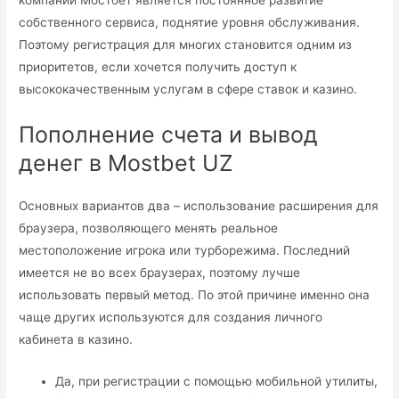
собственного сервиса, поднятие уровня обслуживания.
Поэтому регистрация для многих становится одним из
приоритетов, если хочется получить доступ к
высококачественным услугам в сфере ставок и казино.
Пополнение счета и вывод
денег в Mostbet UZ
Основных вариантов два – использование расширения для
браузера, позволяющего менять реальное
местоположение игрока или турборежима. Последний
имеется не во всех браузерах, поэтому лучше
использовать первый метод. По этой причине именно она
чаще других используются для создания личного
кабинета в казино.
Да, при регистрации с помощью мобильной утилиты,