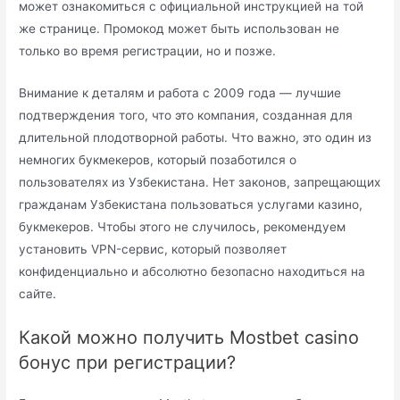
может ознакомиться с официальной инструкцией на той
же странице. Промокод может быть использован не
только во время регистрации, но и позже.
Внимание к деталям и работа с 2009 года — лучшие
подтверждения того, что это компания, созданная для
длительной плодотворной работы. Что важно, это один из
немногих букмекеров, который позаботился о
пользователях из Узбекистана. Нет законов, запрещающих
гражданам Узбекистана пользоваться услугами казино,
букмекеров. Чтобы этого не случилось, рекомендуем
установить VPN-сервис, который позволяет
конфиденциально и абсолютно безопасно находиться на
сайте.
Какой можно получить Mostbet casino
бонус при регистрации?