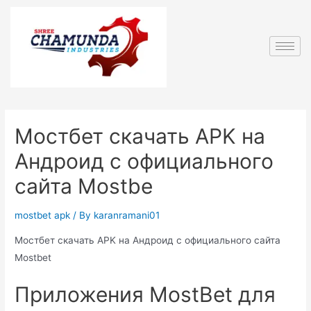
Мостбет скачать APK на
Андроид с официального
сайта Mostbe
mostbet apk
/ By
karanramani01
Мостбет скачать APK на Андроид с официального сайта
Mostbet
Приложения MostBet для