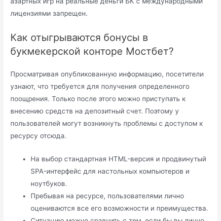
азартных игр на реальные деньги БК с международными
лицензиями запрещен.
Как отыгрываются бонусы в
букмекерской конторе Мостбет?
Просматривая опубликованную информацию, посетители
узнают, что требуется для получения определенного
поощрения. Только после этого можно приступать к
внесению средств на депозитный счет. Поэтому у
пользователей могут возникнуть проблемы с доступом к
ресурсу отсюда.
На выбор стандартная HTML-версия и продвинутый
SPA-интерфейс для настольных компьютеров и
ноутбуков.
Пребывая на ресурсе, пользователями лично
оцениваются все его возможности и преимущества.
Ситуацию можно сравнить с тем, если бы вы лично