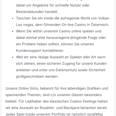
dabei um Angebote für schnelle Nutzer oder
Bestandskunden handelt.
Tauchen Sie ein inside die aufregende World von Vulkan
Las vegas, dem führenden On-line Casino in Österreich.
Wenn Sie within unserem Casino online spielen und
dabei einmal eine herausragend dringende Frage oder
ein Problem haben sollten, können Sie unseren
Kundensupport kontaktieren.
Weil wir eine riesige Auswahl an Spielen aller Art nach
sich ziehen, einen sicheren Zugang für unsere Kunden
anbieten und unter uns Datenschutz sowie Sicherheit
großgeschrieben werden.
Unsere Online Slots, bekannt für ihre lebendigen Grafiken und
spannenden Themen, sind c/o unseren Gästen besonders
beliebt. Für Liebhaber des klassischen Casino-Feelings halten
wir eine Auswahl an Roulette- und Blackjack-Varianten bereit.
Jedes Spiel inside unserem Portfolio ist natürlich sorgfältig