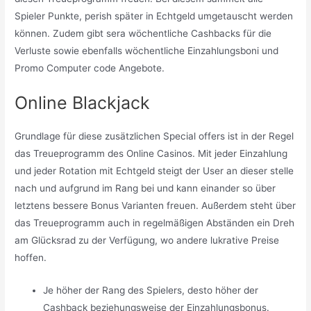
Spieler Punkte, perish später in Echtgeld umgetauscht werden
können. Zudem gibt sera wöchentliche Cashbacks für die
Verluste sowie ebenfalls wöchentliche Einzahlungsboni und
Promo Computer code Angebote.
Online Blackjack
Grundlage für diese zusätzlichen Special offers ist in der Regel
das Treueprogramm des Online Casinos. Mit jeder Einzahlung
und jeder Rotation mit Echtgeld steigt der User an dieser stelle
nach und aufgrund im Rang bei und kann einander so über
letztens bessere Bonus Varianten freuen. Außerdem steht über
das Treueprogramm auch in regelmäßigen Abständen ein Dreh
am Glücksrad zu der Verfügung, wo andere lukrative Preise
hoffen.
Je höher der Rang des Spielers, desto höher der
Cashback beziehungsweise der Einzahlungsbonus.