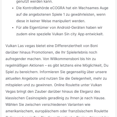
genutzt werden kann.
Die Kontrollbehörde eCOGRA hat ein Wachsames Auge
auf die angebotenen Spiele 1 zu gewährleisten, wenn
diese in keiner Weise manipuliert werden.
Für alle Eigentümer von Android-Geräten haben wir
zudem eine spezielle Vulkan Sin city App entwickelt.
Vulkan Las vegas bietet eine Differenziertheit von Boni
darüber hinaus Promotionen, die Ihr Spielerlebnis noch
aufregender machen. Von Willkommensboni bis hin zu
regelmäßigen Aktionen – es gibt letztens eine Möglichkeit, Du
Spiel zu bereichern. Informieren Sie gegenseitig über unsere
aktuellen Angebote und nutzen Sie die Gelegenheit, mehr zu
mitspielen und zu gewinnen. Online Roulette unter Vulkan
Vegas bringt den Zauber darüber hinaus die Eleganz des
klassischen Casinospiels geradlinig zu Ihnen je nach Hause.
Wählen Sie zwischen verschiedenen Varianten wie
amerikanischem, europäischem oder französischem Roulette