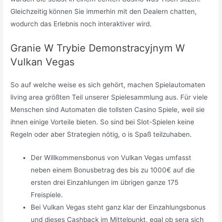
Gleichzeitig können Sie immerhin mit den Dealern chatten,
wodurch das Erlebnis noch interaktiver wird.
Granie W Trybie Demonstracyjnym W
Vulkan Vegas
So auf welche weise es sich gehört, machen Spielautomaten
living area größten Teil unserer Spielesammlung aus. Für viele
Menschen sind Automaten die tollsten Casino Spiele, weil sie
ihnen einige Vorteile bieten. So sind bei Slot-Spielen keine
Regeln oder aber Strategien nötig, o is Spaß teilzuhaben.
Der Willkommensbonus von Vulkan Vegas umfasst
neben einem Bonusbetrag des bis zu 1000€ auf die
ersten drei Einzahlungen im übrigen ganze 175
Freispiele.
Bei Vulkan Vegas steht ganz klar der Einzahlungsbonus
und dieses Cashback im Mittelpunkt, egal ob sera sich