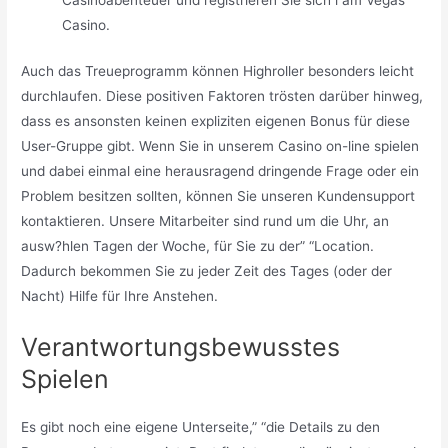
Casinoabenteuer und registrieren Sie sich i am Vegas
Casino.
Auch das Treueprogramm können Highroller besonders leicht
durchlaufen. Diese positiven Faktoren trösten darüber hinweg,
dass es ansonsten keinen expliziten eigenen Bonus für diese
User-Gruppe gibt. Wenn Sie in unserem Casino on-line spielen
und dabei einmal eine herausragend dringende Frage oder ein
Problem besitzen sollten, können Sie unseren Kundensupport
kontaktieren. Unsere Mitarbeiter sind rund um die Uhr, an
ausw?hlen Tagen der Woche, für Sie zu der” “Location.
Dadurch bekommen Sie zu jeder Zeit des Tages (oder der
Nacht) Hilfe für Ihre Anstehen.
Verantwortungsbewusstes
Spielen
Es gibt noch eine eigene Unterseite,” “die Details zu den