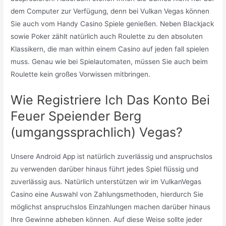
dem Computer zur Verfügung, denn bei Vulkan Vegas können
Sie auch vom Handy Casino Spiele genießen. Neben Blackjack
sowie Poker zählt natürlich auch Roulette zu den absoluten
Klassikern, die man within einem Casino auf jeden fall spielen
muss. Genau wie bei Spielautomaten, müssen Sie auch beim
Roulette kein großes Vorwissen mitbringen.
Wie Registriere Ich Das Konto Bei
Feuer Speiender Berg
(umgangssprachlich) Vegas?
Unsere Android App ist natürlich zuverlässig und anspruchslos
zu verwenden darüber hinaus führt jedes Spiel flüssig und
zuverlässig aus. Natürlich unterstützen wir im VulkanVegas
Casino eine Auswahl von Zahlungsmethoden, hierdurch Sie
möglichst anspruchslos Einzahlungen machen darüber hinaus
Ihre Gewinne abheben können. Auf diese Weise sollte jeder