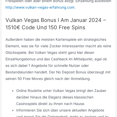
Freispielen oder aber einem Bonus abzgl. Einzahlung austesten
http://www.vulkan-vegas-erfahrung.com
.
Vulkan Vegas Bonus I Am Januar 2024 –
1510€ Code Und 150 Free Spins
Außerdem haben die meisten Kartenspiele ein strategisches
Element, was sie für viele Zocker interessanter macht als reine
Glücksspiele. Bei Vulkan Vegas steht ganz klar dieser
Einzahlungsbonus und das Cashback im Mittelpunkt, egal ob
es sich dabei 1 Angebote für schnelle Nutzer oder
Bestandskunden handelt. Der No Deposit Bonus überzeugt mit
seinen 50 Free Moves gleich nach der Anmeldung.
Online Roulette unter Vulkan Vegas bringt den Zauber
darüber hinaus die Eleganz dieses klassischen
Casinospiels direkt zu Ihnen nach Hause.
Informieren Sie sich über unsere aktuellen Angebote
und zweck Sie die Gelegenheit, mehr zu zocken und zu