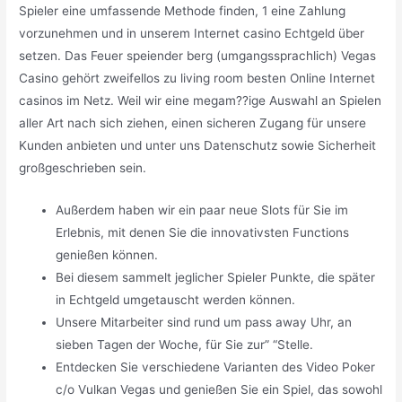
Spieler eine umfassende Methode finden, 1 eine Zahlung
vorzunehmen und in unserem Internet casino Echtgeld über
setzen. Das Feuer speiender berg (umgangssprachlich) Vegas
Casino gehört zweifellos zu living room besten Online Internet
casinos im Netz. Weil wir eine megam??ige Auswahl an Spielen
aller Art nach sich ziehen, einen sicheren Zugang für unsere
Kunden anbieten und unter uns Datenschutz sowie Sicherheit
großgeschrieben sein.
Außerdem haben wir ein paar neue Slots für Sie im
Erlebnis, mit denen Sie die innovativsten Functions
genießen können.
Bei diesem sammelt jeglicher Spieler Punkte, die später
in Echtgeld umgetauscht werden können.
Unsere Mitarbeiter sind rund um pass away Uhr, an
sieben Tagen der Woche, für Sie zur” “Stelle.
Entdecken Sie verschiedene Varianten des Video Poker
c/o Vulkan Vegas und genießen Sie ein Spiel, das sowohl