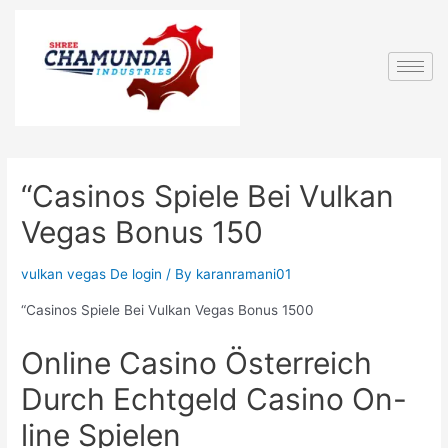
“Casinos Spiele Bei Vulkan
Vegas Bonus 150
vulkan vegas De login
/ By
karanramani01
“Casinos Spiele Bei Vulkan Vegas Bonus 1500
Online Casino Österreich
Durch Echtgeld Casino On-
line Spielen