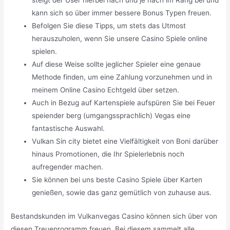
steigt der User hierbei nach und je nach im Rang bei und
kann sich so über immer bessere Bonus Typen freuen.
Befolgen Sie diese Tipps, um stets das Utmost
herauszuholen, wenn Sie unsere Casino Spiele online
spielen.
Auf diese Weise sollte jeglicher Spieler eine genaue
Methode finden, um eine Zahlung vorzunehmen und in
meinem Online Casino Echtgeld über setzen.
Auch in Bezug auf Kartenspiele aufspüren Sie bei Feuer
speiender berg (umgangssprachlich) Vegas eine
fantastische Auswahl.
Vulkan Sin city bietet eine Vielfältigkeit von Boni darüber
hinaus Promotionen, die Ihr Spielerlebnis noch
aufregender machen.
Sie können bei uns beste Casino Spiele über Karten
genießen, sowie das ganz gemütlich von zuhause aus.
Bestandskunden im Vulkanvegas Casino können sich über von
diesen Treueprogramm freuen. Bei diesem sammelt alle