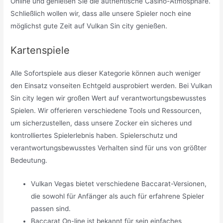
Online und genießen Sie die authentische Casino-Atmosphäre.
Schließlich wollen wir, dass alle unsere Spieler noch eine
möglichst gute Zeit auf Vulkan Sin city genießen.
Kartenspiele
Alle Sofortspiele aus dieser Kategorie können auch weniger
den Einsatz vonseiten Echtgeld ausprobiert werden. Bei Vulkan
Sin city legen wir großen Wert auf verantwortungsbewusstes
Spielen. Wir offerieren verschiedene Tools und Ressourcen,
um sicherzustellen, dass unsere Zocker ein sicheres und
kontrolliertes Spielerlebnis haben. Spielerschutz und
verantwortungsbewusstes Verhalten sind für uns von größter
Bedeutung.
Vulkan Vegas bietet verschiedene Baccarat-Versionen,
die sowohl für Anfänger als auch für erfahrene Spieler
passen sind.
Baccarat On-line ist bekannt für sein einfaches