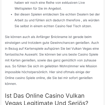
haben wir noch eine Reihe von exklusiven Live
Wettspielen für Sie im Angebot.
Bei diesen Spielen entdecken Sie echten Dealern bei der
Arbeit zu und fühlen sich dadurch therefore , als würden
Sie selbst in einem echten Casino feel Tisch sitzen.
Sie können auch als Anfänger $nickname ist gerade beim
einsteigen und trotzdem gute Gewinnchancen genießen. Auch
in Bezug auf Kartenspiele aufspüren Sie bei Vulkan Vegas eine
fantastische Auswahl. Sie können bei uns beste Casino Spiele
mit Karten genießen, sowie das ganz gemütlich von zuhause
aus. So fühlen Sie sich im geliebten Wohnzimmer wie Mission
impossible höchstpersönlich. Hier sind oftmals einige der
Online casino Spiele online, die Sie bei mir sofort genießen
können.
Ist Das Online Casino Vulkan
Vegas Legitimate Und Seriös?