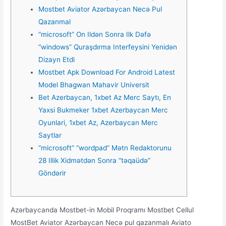
Mostbet Aviator Azərbaycan Necə Pul
Qazanmal
“microsoft” On Ildən Sonra Ilk Dəfə
“windows” Quraşdırma Interfeysini Yenidən
Dizayn Etdi
Mostbet Apk Download For Android Latest
Model Bhagwan Mahavir Universit
Bet Azerbaycan, 1xbet Az Merc Saytı, En
Yaxsi Bukmeker 1xbet Azerbaycan Merc
Oyunlari, 1xbet Az, Azerbaycan Merc
Saytlar
“microsoft” “wordpad” Mətn Redaktorunu
28 Illik Xidmətdən Sonra “təqaüdə”
Göndərir
Azərbaycanda Mostbet-in Mobil Proqramı Mostbet Cellul
MostBet Aviator Azərbaycan Necə pul qazanmalı Aviato