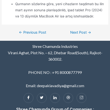
Qurmanın sözlərinə görə, yeni cihazların təqdimatı bu ilin
mart ayının sonuna planlaşdırılıb, ipad tablet Pro (2024)
və 13 düymlük MacBook Air isə artıq istehsaldadır.
←
Previous Post
Next Post
→
Shree Chamunda Industries
Virani Aghat, Plot No. – 62, Dhebar Road(South), Rajkot-
360002.
PHONE NO : +91 8000877799
Email: deepaklavadiya@gmail.com
Shree Chamunda Group of Companies :