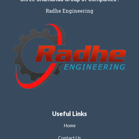
Radhe Engineering
Useful Links
Home
Contact Us