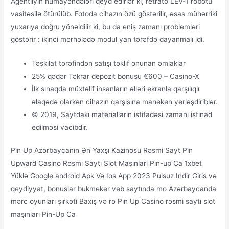
Agentliyin nümayəndələri qeyd edirlər ki, retrato LEV-1 robotu
vasitəsilə ötürülüb. Fotoda cihazın özü göstərilir, əsas mühərriki
yuxarıya doğru yönəldilir ki, bu da eniş zamanı problemləri
göstərir : ikinci mərhələdə modul yan tərəfdə dayanmalı idi.
Təşkilat tərəfindən satışı təklif onunan əmlaklar
25% qədər Təkrar depozit bonusu €600 – Casino-X
İlk sınaqda müxtəlif insanların əlləri ekranla qarşılıqlı
əlaqədə olarkən cihazın qarşısına maneken yerləşdiriblər.
© 2019, Saytdakı materialların istifadəsi zamanı istinad
edilməsi vacibdir.
Pin Up Azərbaycanın Ən Yaxşı Kazinosu Rəsmi Sayt Pin
Upward Casino Rəsmi Saytı Slot Maşınları Pin-up Ca 1xbet
Yüklə Google android Apk Və Ios App 2023 Pulsuz Indir Giris və
qeydiyyat, bonuslar bukmeker veb saytında mo Azərbaycanda
mərc oyunları şirkəti Baxış və rə Pin Up Casino rəsmi saytı slot
maşınları Pin-Up Ca