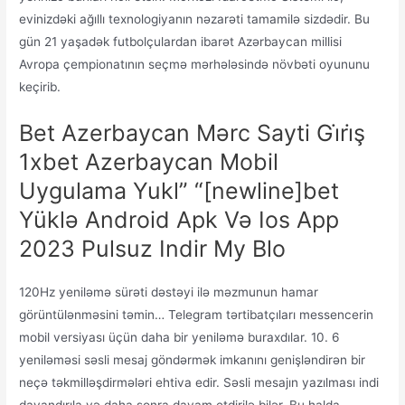
evinizdəki ağıllı texnologiyanın nəzarəti tamamilə sizdədir. Bu
gün 21 yaşadək futbolçulardan ibarət Azərbaycan millisi
Avropa çempionatının seçmə mərhələsində növbəti oyununu
keçirib.
Bet Azerbaycan Mərc Sayti Gi̇ri̇ş
1xbet Azerbaycan Mobil
Uygulama Yukl” “[newline]bet
Yüklə Android Apk Və Ios App
2023 Pulsuz Indir My Blo
120Hz yeniləmə sürəti dəstəyi ilə məzmunun hamar
görüntülənməsini təmin… Telegram tərtibatçıları messencerin
mobil versiyası üçün daha bir yeniləmə buraxdılar. 10. 6
yeniləməsi səsli mesaj göndərmək imkanını genişləndirən bir
neçə təkmilləşdirmələri ehtiva edir. Səsli mesajın yazılması indi