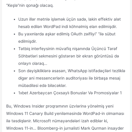
“Keşlə”nin qonağı olacaq.
Uzun illər mətnlə işləmək üçün sadə, lakin effektiv alət
hesab edilən WordPad indi köhnəlmiş elan edilmişdir.
Bu yaxınlarda aşkar edilmiş OAuth zəifliyi” “ilə sübut
edilmişdir.
Tətbiq interfeysinin müvafiq nişanında Üçüncü Tərəf
Söhbətləri sekmesini göstərən bir ekran görüntüsü də
onlayn olaraq…
Son dəyişikliklərə əsasən, WhatsApp istifadəçiləri tezliklə
digər ani messencerlərin auditoriyası ilə birbaşa mesaj
mübadiləsi edə biləcəklər.
1xbet Azerbaycan Çoxsaylı Bonuslar Və Promosiyalar 1
Bu, Windows Insider proqramının üzvlərinə yönəlmiş yeni
Windows 11 Canary Build yeniləməsində WordPad-in olmaması
ilə təsdiqlənir. Microsoft nümayəndələri izah ediblər ki,
Windows 11-in… Bloomberg-in jurnalisti Mark Qurman insayder