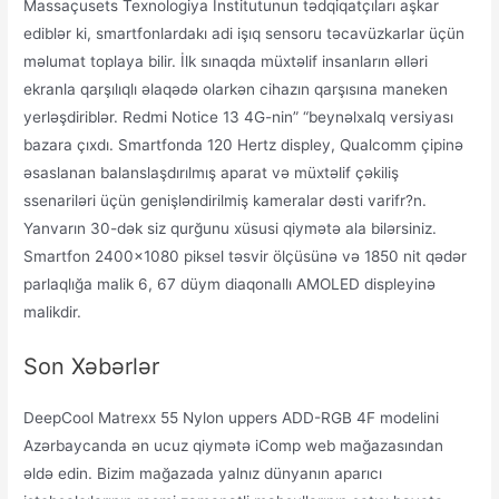
Massaçusets Texnologiya İnstitutunun tədqiqatçıları aşkar
ediblər ki, smartfonlardakı adi işıq sensoru təcavüzkarlar üçün
məlumat toplaya bilir. İlk sınaqda müxtəlif insanların əlləri
ekranla qarşılıqlı əlaqədə olarkən cihazın qarşısına maneken
yerləşdiriblər. Redmi Notice 13 4G-nin” “beynəlxalq versiyası
bazara çıxdı. Smartfonda 120 Hertz displey, Qualcomm çipinə
əsaslanan balanslaşdırılmış aparat və müxtəlif çəkiliş
ssenariləri üçün genişləndirilmiş kameralar dəsti varifr?n.
Yanvarın 30-dək siz qurğunu xüsusi qiymətə ala bilərsiniz.
Smartfon 2400×1080 piksel təsvir ölçüsünə və 1850 nit qədər
parlaqlığa malik 6, 67 düym diaqonallı AMOLED displeyinə
malikdir.
Son Xəbərlər
DeepCool Matrexx 55 Nylon uppers ADD-RGB 4F modelini
Azərbaycanda ən ucuz qiymətə iComp web mağazasından
əldə edin. Bizim mağazada yalnız dünyanın aparıcı