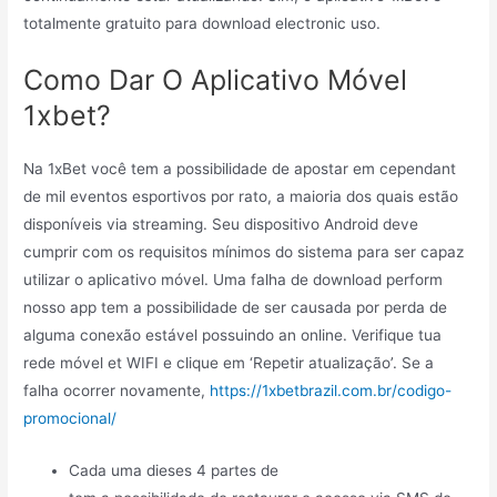
totalmente gratuito para download electronic uso.
Como Dar O Aplicativo Móvel
1xbet?
Na 1xBet você tem a possibilidade de apostar em cependant
de mil eventos esportivos por rato, a maioria dos quais estão
disponíveis via streaming. Seu dispositivo Android deve
cumprir com os requisitos mínimos do sistema para ser capaz
utilizar o aplicativo móvel. Uma falha de download perform
nosso app tem a possibilidade de ser causada por perda de
alguma conexão estável possuindo an online. Verifique tua
rede móvel et WIFI e clique em ‘Repetir atualização’. Se a
falha ocorrer novamente,
https://1xbetbrazil.com.br/codigo-
promocional/
Cada uma dieses 4 partes de