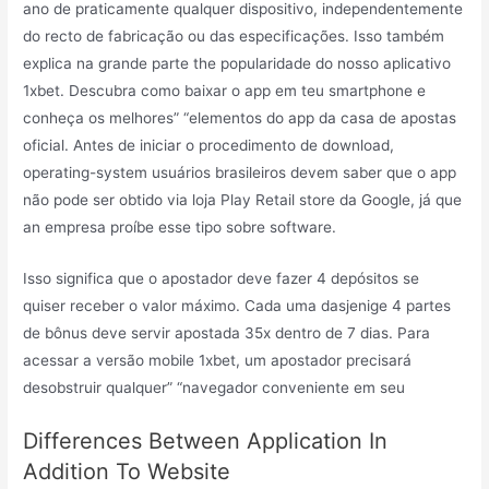
ano de praticamente qualquer dispositivo, independentemente
do recto de fabricação ou das especificações. Isso também
explica na grande parte the popularidade do nosso aplicativo
1xbet. Descubra como baixar o app em teu smartphone e
conheça os melhores” “elementos do app da casa de apostas
oficial. Antes de iniciar o procedimento de download,
operating-system usuários brasileiros devem saber que o app
não pode ser obtido via loja Play Retail store da Google, já que
an empresa proíbe esse tipo sobre software.
Isso significa que o apostador deve fazer 4 depósitos se
quiser receber o valor máximo. Cada uma dasjenige 4 partes
de bônus deve servir apostada 35x dentro de 7 dias. Para
acessar a versão mobile 1xbet, um apostador precisará
desobstruir qualquer” “navegador conveniente em seu
Differences Between Application In
Addition To Website