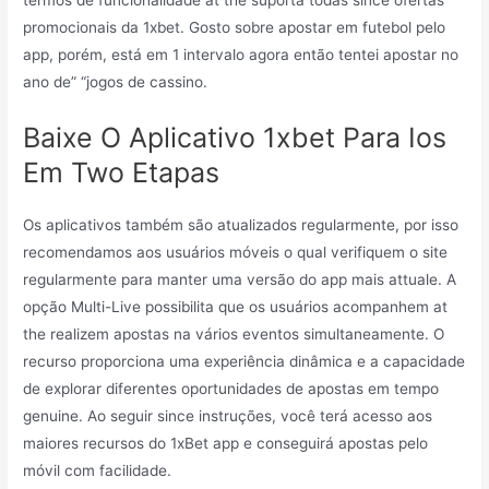
termos de funcionalidade at the suporta todas since ofertas
promocionais da 1xbet. Gosto sobre apostar em futebol pelo
app, porém, está em 1 intervalo agora então tentei apostar no
ano de” “jogos de cassino.
Baixe O Aplicativo 1xbet Para Ios
Em Two Etapas
Os aplicativos também são atualizados regularmente, por isso
recomendamos aos usuários móveis o qual verifiquem o site
regularmente para manter uma versão do app mais attuale. A
opção Multi-Live possibilita que os usuários acompanhem at
the realizem apostas na vários eventos simultaneamente. O
recurso proporciona uma experiência dinâmica e a capacidade
de explorar diferentes oportunidades de apostas em tempo
genuine. Ao seguir since instruções, você terá acesso aos
maiores recursos do 1xBet app e conseguirá apostas pelo
móvil com facilidade.