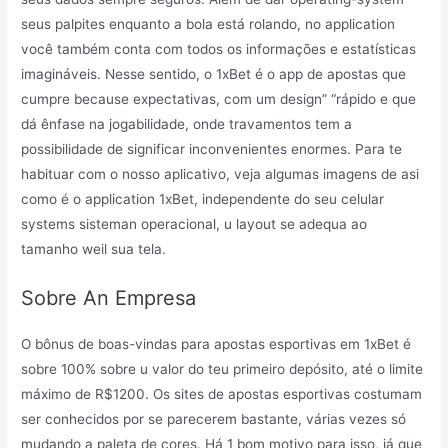
seus palpites enquanto a bola está rolando, no application
você também conta com todos os informações e estatísticas
imagináveis. Nesse sentido, o 1xBet é o app de apostas que
cumpre because expectativas, com um design” “rápido e que
dá ênfase na jogabilidade, onde travamentos tem a
possibilidade de significar inconvenientes enormes. Para te
habituar com o nosso aplicativo, veja algumas imagens de asi
como é o application 1xBet, independente do seu celular
systems sisteman operacional, u layout se adequa ao
tamanho weil sua tela.
Sobre An Empresa
O bônus de boas-vindas para apostas esportivas em 1xBet é
sobre 100% sobre u valor do teu primeiro depósito, até o limite
máximo de R$1200. Os sites de apostas esportivas costumam
ser conhecidos por se parecerem bastante, várias vezes só
mudando a paleta de cores. Há 1 bom motivo para isso, já que