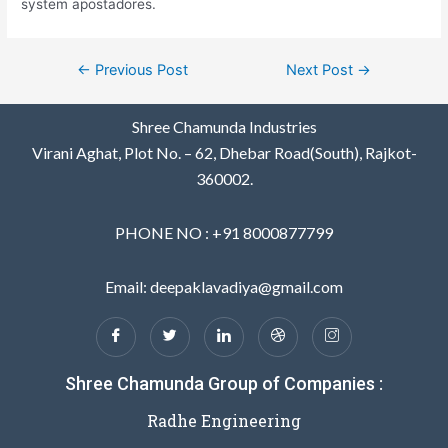
system apostadores.
←
Previous Post
Next Post
→
Shree Chamunda Industries
Virani Aghat, Plot No. – 62, Dhebar Road(South), Rajkot-
360002.
PHONE NO : +91 8000877799
Email: deepaklavadiya@gmail.com
Shree Chamunda Group of Companies :
Radhe Engineering