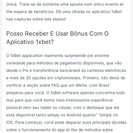
única. Trata-se de somente uma aposta num único evento at
the espera de beneficios. Dê uma olhada no aplicativo 1xBet
nas capturas sobre tela abaixo!
Posso Receber E Usar Bônus Com O
Aplicativo 1xbet?
O 1xBet application realmente surpreende por enorme
variedade para métodos de pagamento disponíveis, que vão
desde o Pix e transferência bancáriaté as carteiras eletrônicas
e mais de 20 opções em criptomoedas. Primeiro, não deixe de
verificar a seção sobre FAQ que um Wette. com Brasil
preparou para você. O 1xBet software apenas concentra tudo
isso para que você tenha mais interessante experiência
possível zero seu tablet ou celular, com o destaque que ele
está disponível tanto simply no Android quanto” “simply no
iOS. Para começar, você pode disparar suas principais dúvidas
sobre o funcionamento do app at the de métodos sobre