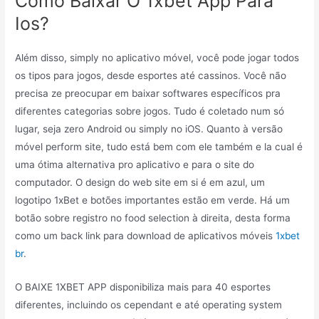
Como Baixar O 1xbet App Para
Ios?
Além disso, simply no aplicativo móvel, você pode jogar todos
os tipos para jogos, desde esportes até cassinos. Você não
precisa ze preocupar em baixar softwares específicos pra
diferentes categorias sobre jogos. Tudo é coletado num só
lugar, seja zero Android ou simply no iOS. Quanto à versão
móvel perform site, tudo está bem com ele também e la cual é
uma ótima alternativa pro aplicativo e para o site do
computador. O design do web site em si é em azul, um
logotipo 1xBet e botões importantes estão em verde. Há um
botão sobre registro no food selection à direita, desta forma
como um back link para download de aplicativos móveis
1xbet
br
.
O BAIXE 1XBET APP disponibiliza mais para 40 esportes
diferentes, incluindo os cependant e até operating system