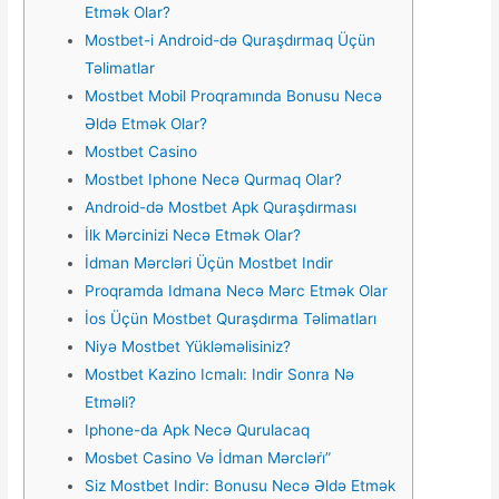
Etmək Olar?
Mostbet-i Android-də Quraşdırmaq Üçün
Təlimatlar
Mostbet Mobil Proqramında Bonusu Necə
Əldə Etmək Olar?
Mostbet Casino
Mostbet Iphone Necə Qurmaq Olar?
Android-də Mostbet Apk Quraşdırması
İlk Mərcinizi Necə Etmək Olar?
İdman Mərcləri Üçün Mostbet Indir
Proqramda Idmana Necə Mərc Etmək Olar
İos Üçün Mostbet Quraşdırma Təlimatları
Niyə Mostbet Yükləməlisiniz?
Mostbet Kazino Icmalı: Indir Sonra Nə
Etməli?
Iphone-da Apk Necə Qurulacaq
Mosbet Casino Və İdman Mərcləri̇”
Siz Mostbet Indir: Bonusu Necə Əldə Etmək