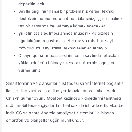
depozitini edir.
Saytla bağlı hər hansı bir probleminiz varsa, texniki
dəstək xidmətinə müraciət edə bilərsiniz, işçilər sualınızı
tez bir zamanda həll etməyə kömək edəcəklər.
Şirkətin təsis edilməsi anında müasirlik və biznesin
uğurluluğunun göstəricisi effektiv və rahat bir saytın
mövcudluğu sayılırdısa, texniki tələblər ilərləyib.
Onlayn qumar müəssisəsinin rəsmi saytında tətbiqləri
yükləmək üçün bölməyə keçərək, Android loqosunu
vurmalısınız.
Smartfonların və planşetlərin istifadəsi sabit İnternet bağlantısı
ilə istənilən vaxt və istənilən yerdə əylənməyə imkan verir.
Onlayn qumar oyunu Mostbet kazinosu xidmətlərini tanıtmaq
üçün mobil texnologiyalardan fəal şəkildə istifadə edir. Mostbet
indir iOS və ahora Android əməliyyat sistemləri ilə işləyən
smartfon və planşetlər üçün mümkündür.