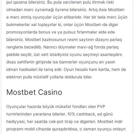
pul qazana bilərsiniz. Bu pula xərclənən pulu itirmək riski
olmadan mərc oynamağı öyrənə bilərsiniz. Artıq Asia Mostbet-
ə mərc etmiş oyunçular üçün etibarlıdır. Hər bir belə mərc üçün
bukmekerlər xal toplayırlar ki, onlar üçün Mostbet-də digər
promosyonlarda bonus və ya pulsuz fırlanmalar əldə edə
bilərsiniz. Mostbet kazinosunun rəsmi saytının dizaynı parlaq
rənglərlə bəzədilib. Narıncı düymələr mavi-ağ fonda parlaq
şəkildə seçilir, üst xətt istədiyiniz oyunu seçməyi asanlaşdırır.
Əsas səhifənin girişində isə bannerlər oyunçunu ən yaxın
idman hadisələri ilə tanış edir. Oyun hesabı həm kartla, həm də
elektron pulla müxtəlif yollarla doldurula bilər.
Mostbet Casino
Oyunçular hazırda böyük mükafat fondları olan PVP
turnirlərindən yararlana bilərlər. 10% cashback, ad günü
hədiyyəsi, hər saatda cek-pot tirajı və digərləri. Mostbet indir
proqramı mobil cihazda quraşdırılıbsa, o zaman oyunçu onlayn