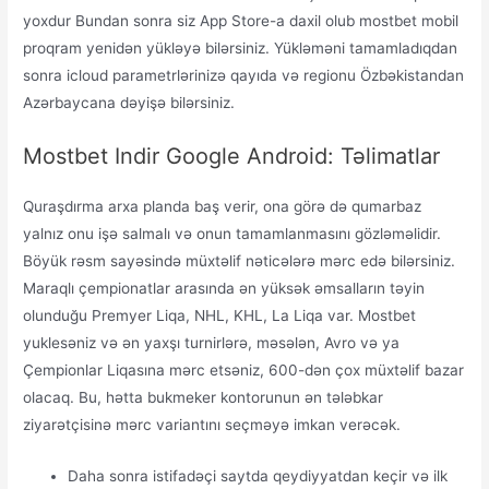
yoxdur Bundan sonra siz App Store-a daxil olub mostbet mobil
proqram yenidən yükləyə bilərsiniz. Yükləməni tamamladıqdan
sonra icloud parametrlərinizə qayıda və regionu Özbəkistandan
Azərbaycana dəyişə bilərsiniz.
Mostbet Indir Google Android: Təlimatlar
Quraşdırma arxa planda baş verir, ona görə də qumarbaz
yalnız onu işə salmalı və onun tamamlanmasını gözləməlidir.
Böyük rəsm sayəsində müxtəlif nəticələrə mərc edə bilərsiniz.
Maraqlı çempionatlar arasında ən yüksək əmsalların təyin
olunduğu Premyer Liqa, NHL, KHL, La Liqa var. Mostbet
yuklesəniz və ən yaxşı turnirlərə, məsələn, Avro və ya
Çempionlar Liqasına mərc etsəniz, 600-dən çox müxtəlif bazar
olacaq. Bu, hətta bukmeker kontorunun ən tələbkar
ziyarətçisinə mərc variantını seçməyə imkan verəcək.
Daha sonra istifadəçi saytda qeydiyyatdan keçir və ilk