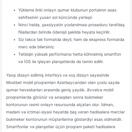
Yükləmə linki onlayn qumar klubunun portalının əsas
səhifəsinin yuxarı sol küncündə yerləşir.
İkinci halda, şəxsiyyətin yoxlanılması proseduru tərəfdaş
filiallardan birində ödənişli şəkildə həyata keçirilir.
Siz təkcə tək formatda deyil, həm də ekspress formatda
mərc edə bilərsiniz.
Tətbiqin yüksək performansı hətta köhnəlmiş smartfon
və İOS ilə işləyən planşetlərdə də təmin edilir.
Yaxşı dizayn edilmiş interfeys və xoş dizayn sayəsində
Mostbet mobil proqramları Azərbaycandan olan çoxlu sayda
qumar həvəskarları arasında geniş yayılıb. Əvvəlcə mobil
proqramlarda görünür və sınaqdan sonra bukmeker
kontorunun rəsmi onlayn resursunda əlçatan olur. İdman,
mədəni və ictimai-siyasi həyatda baş verən hadisələrə mərclər
bukmeker kontorunun müştərilərinə göstərdiyi əsas xidmətdir.
Smartfonlar və planşetlər üçün proqram paketi hadisələrə