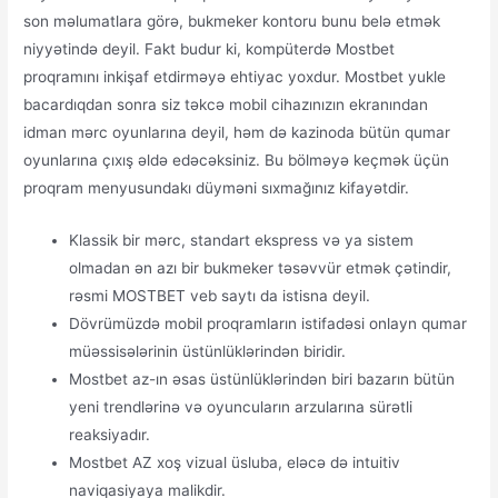
son məlumatlara görə, bukmeker kontoru bunu belə etmək
niyyətində deyil. Fakt budur ki, kompüterdə Mostbet
proqramını inkişaf etdirməyə ehtiyac yoxdur. Mostbet yukle
bacardıqdan sonra siz təkcə mobil cihazınızın ekranından
idman mərc oyunlarına deyil, həm də kazinoda bütün qumar
oyunlarına çıxış əldə edəcəksiniz. Bu bölməyə keçmək üçün
proqram menyusundakı düyməni sıxmağınız kifayətdir.
Klassik bir mərc, standart ekspress və ya sistem
olmadan ən azı bir bukmeker təsəvvür etmək çətindir,
rəsmi MOSTBET veb saytı da istisna deyil.
Dövrümüzdə mobil proqramların istifadəsi onlayn qumar
müəssisələrinin üstünlüklərindən biridir.
Mostbet az-ın əsas üstünlüklərindən biri bazarın bütün
yeni trendlərinə və oyuncuların arzularına sürətli
reaksiyadır.
Mostbet AZ xoş vizual üsluba, eləcə də intuitiv
naviqasiyaya malikdir.