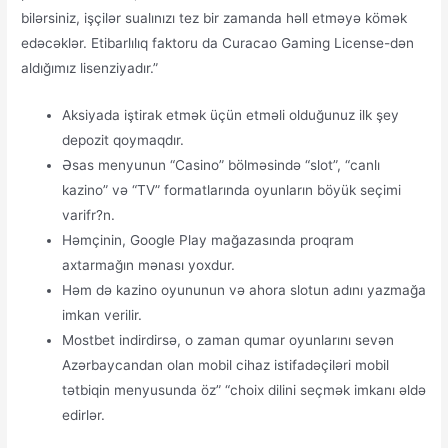
bilərsiniz, işçilər sualınızı tez bir zamanda həll etməyə kömək
edəcəklər. Etibarlılıq faktoru da Curacao Gaming License-dən
aldığımız lisenziyadır.”
Aksiyada iştirak etmək üçün etməli olduğunuz ilk şey
depozit qoymaqdır.
Əsas menyunun “Casino” bölməsində “slot”, “canlı
kazino” və “TV” formatlarında oyunların böyük seçimi
varifr?n.
Həmçinin, Google Play mağazasında proqram
axtarmağın mənası yoxdur.
Həm də kazino oyununun və ahora slotun adını yazmağa
imkan verilir.
Mostbet indirdirsə, o zaman qumar oyunlarını sevən
Azərbaycandan olan mobil cihaz istifadəçiləri mobil
tətbiqin menyusunda öz” “choix dilini seçmək imkanı əldə
edirlər.