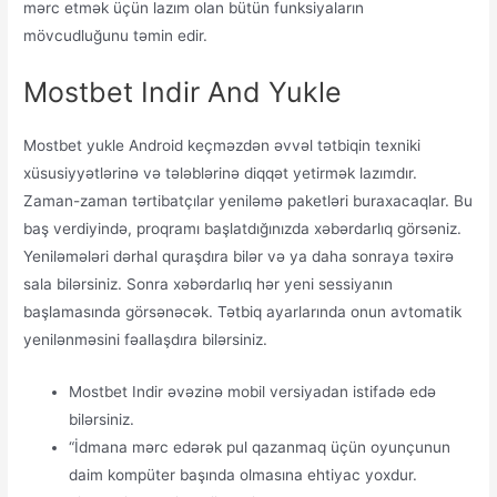
mərc etmək üçün lazım olan bütün funksiyaların
mövcudluğunu təmin edir.
Mostbet Indir And Yukle
Mostbet yukle Android keçməzdən əvvəl tətbiqin texniki
xüsusiyyətlərinə və tələblərinə diqqət yetirmək lazımdır.
Zaman-zaman tərtibatçılar yeniləmə paketləri buraxacaqlar. Bu
baş verdiyində, proqramı başlatdığınızda xəbərdarlıq görsəniz.
Yeniləmələri dərhal quraşdıra bilər və ya daha sonraya təxirə
sala bilərsiniz. Sonra xəbərdarlıq hər yeni sessiyanın
başlamasında görsənəcək. Tətbiq ayarlarında onun avtomatik
yenilənməsini fəallaşdıra bilərsiniz.
Mostbet Indir əvəzinə mobil versiyadan istifadə edə
bilərsiniz.
“İdmana mərc edərək pul qazanmaq üçün oyunçunun
daim kompüter başında olmasına ehtiyac yoxdur.