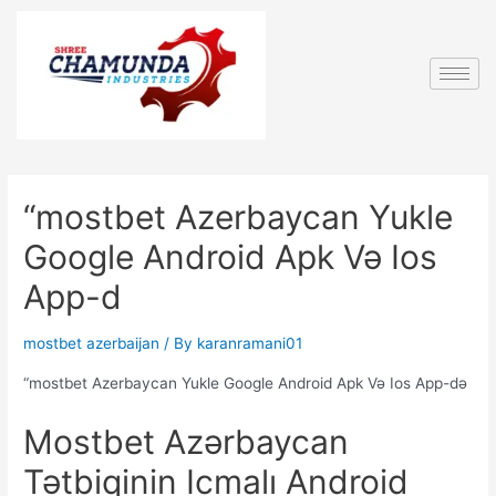
“mostbet Azerbaycan Yukle
Google Android Apk Və Ios
App-d
mostbet azerbaijan
/ By
karanramani01
“mostbet Azerbaycan Yukle Google Android Apk Və Ios App-də
Mostbet Azərbaycan
Tətbiqinin Icmalı Android