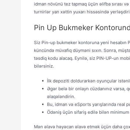
idman növünü tez tapmaq üçün əlifba sırası və y
turnirlər yan xəttin yuxarı hissəsində yerləşdiri
Pin Up Bukmeker Kontorund
Siz Pin-up bukmeker kontoruna yeni hesabın Pi
küncündə müvafiq düyməni sıxın. Sonra, müştəri
təsdiq kodu alacaq. Eynilə, siz PIN-UP-un mobi
bilərsiniz.
İlk depoziti doldurarkən oyunçular istənil
Əgər belə bir onlayn cüzdanınız varsa, 
əlaqələndirin.
Bu, idman və eSports yarışlarında real p
Ödəniş üçün sifariş edilə bilən minimum
Mən əlavə həyəcan əlavə etmək üçün daha çox t