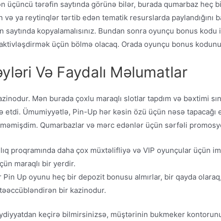
 üçüncü tərəfin saytında görünə bilər, burada qumarbaz heç bi
an və ya reytinqlər tərtib edən tematik resurslarda paylandığını
n saytında kopyalamalısınız. Bundan sonra oyunçu bonus kodu il
aktivləşdirmək üçün bölmə olacaq. Orada oyunçu bonus kodunu d
yləri Və Faydalı Məlumatlar
kazinodur. Mən burada çoxlu maraqlı slotlar tapdım və bəxtimi sı
ə etdi. Ümumiyyətlə, Pin-Up hər kəsin özü üçün nəsə tapacağı e
 görməmişdim. Qumarbazlar və mərc edənlər üçün sərfəli promosyo
llıq proqramında daha çox müxtəlifliyə və VIP oyunçular üçün im
n maraqlı bir yerdir.
in Up oyunu heç bir depozit bonusu almırlar, bir qayda olaraq, i
 təəccübləndirən bir kazinodur.
diyyatdan keçirə bilmirsinizsə, müştərinin bukmeker kontorunu