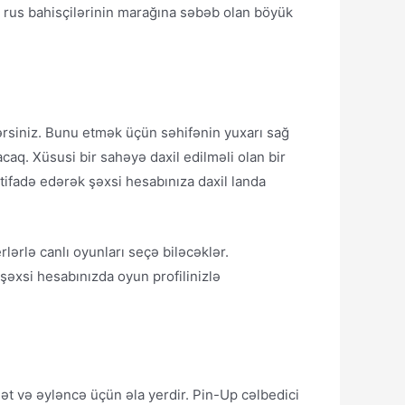
ər rus bahisçilərinin marağına səbəb olan böyük
rsiniz. Bunu etmək üçün səhifənin yuxarı sağ
aq. Xüsusi bir sahəyə daxil edilməli olan bir
tifadə edərək şəxsi hesabınıza daxil landa
rlərlə canlı oyunları seçə biləcəklər.
əxsi hesabınızda oyun profilinizlə
t və əyləncə üçün əla yerdir. Pin-Up cəlbedici