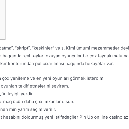
aldatma”, “skript”, “kəskinlər” və s. Kimi ümumi məzəmmətlər de
e haqqında real rəyləri oxuyan oyunçular bir çox faydalı məluma
eker kontorundan pul çıxarılması haqqında hekayələr var.
a çox yeniləmə və en yeni oyunları görmək istərdim.
 oyunları təklif etmələrini sevirəm.
 layiqli yerdir.
 qurmaq üçün daha çox imkanlar olsun.
nən min yarım seçim verilir.
sabını doldurmuş yeni istifadəçilər Pin Up on line casino az a