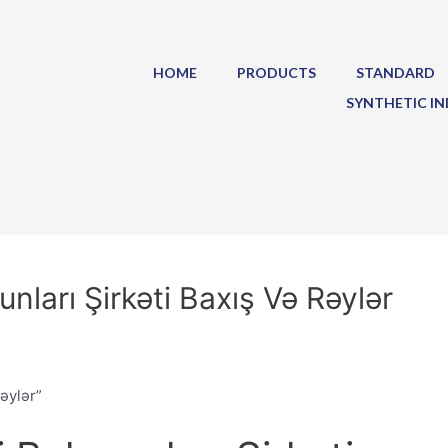
HOME
PRODUCTS
STANDARD
SYNTHETIC IN
ları Şirkəti Baxış Və Rəylər
əylər”