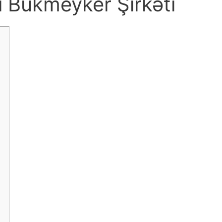
i Bukmeyker Şirkəti