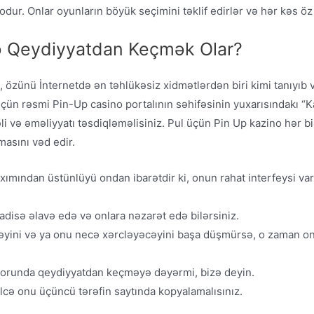
inodur. Onlar oyunların böyük seçimini təklif edirlər və hər kəs 
 Qeydiyyatdan Keçmək Olar?
, özünü İnternetdə ən təhlükəsiz xidmətlərdən biri kimi tanıyıb 
ün rəsmi Pin-Up casino portalının səhifəsinin yuxarısındakı “K
 və əməliyyatı təsdiqləməlisiniz. Pul üçün Pin Up kazino hər b
masını vəd edir.
xımından üstünlüyü ondan ibarətdir ki, onun rahat interfeysi var
disə əlavə edə və onlara nəzarət edə bilərsiniz.
əyini və ya onu necə xərcləyəcəyini başa düşmürsə, o zaman o
torunda qeydiyyatdan keçməyə dəyərmi, bizə deyin.
cə onu üçüncü tərəfin saytında kopyalamalısınız.