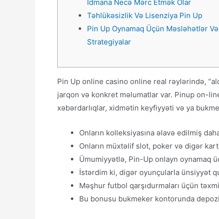
Idmana Necə Mərc Etmək Olar
Təhlükəsizlik Və Lisenziya Pin Up
Pin Up Oynamaq Üçün Məsləhətlər Və
Strategiyalar
Pin Up online casino online real rəylərində, “
jarqon və konkret məlumatlar var. Pinup on-lin
xəbərdarlıqlar, xidmətin keyfiyyəti və ya bukm
Onların kolleksiyasına əlavə edilmiş dah
Onların müxtəlif slot, poker və digər kart
Ümumiyyətlə, Pin-Up onlayn oynamaq üçün
İstərdim ki, digər oyunçularla ünsiyyət
Məşhur futbol qarşıdurmaları üçün təxmi
Bu bonusu bukmeker kontorunda depozit he