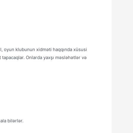
yil, oyun klubunun xidməti haqqında xüsusi
t tapacaqlar. Onlarda yaxşı məsləhətlər və
la bilərlər.