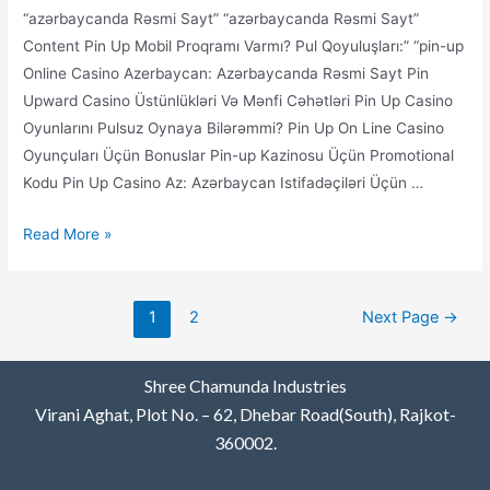
“azərbaycanda Rəsmi Sayt” “azərbaycanda Rəsmi Sayt”
Content Pin Up Mobil Proqramı Varmı? Pul Qoyuluşları:” “pin-up
Online Casino Azerbaycan: Azərbaycanda Rəsmi Sayt Pin
Upward Casino Üstünlükləri Və Mənfi Cəhətləri Pin Up Casino
Oyunlarını Pulsuz Oynaya Bilərəmmi? Pin Up On Line Casino
Oyunçuları Üçün Bonuslar Pin-up Kazinosu Üçün Promotional
Kodu Pin Up Casino Az: Azərbaycan Istifadəçiləri Üçün …
Read More »
1
2
Next Page
→
Shree Chamunda Industries
Virani Aghat, Plot No. – 62, Dhebar Road(South), Rajkot-
360002.