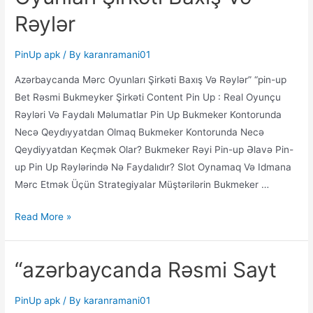
Rəylər
PinUp apk
/ By
karanramani01
Azərbaycanda Mərc Oyunları Şirkəti Baxış Və Rəylər” “pin-up
Bet Rəsmi Bukmeyker Şirkəti Content Pin Up : Real Oyunçu
Rəyləri Və Faydalı Məlumatlar Pin Up Bukmeker Kontorunda
Necə Qeydi̇yyatdan Olmaq Bukmeker Kontorunda Necə
Qeydiyyatdan Keçmək Olar? Bukmeker Rəyi Pin-up Əlavə Pin-
up Pin Up Rəylərində Nə Faydalıdır? Slot Oynamaq Və Idmana
Mərc Etmək Üçün Strategiyalar Müştərilərin Bukmeker …
Read More »
“azərbaycanda Rəsmi Sayt
PinUp apk
/ By
karanramani01