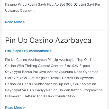
Казино Pinup Rəsmi Saytı Flag Ap Bet 306
rəsmi Sayt Pin
Upwards Oyunu- …
Read More »
Pin Up Casino Azərbayca
PinUp apk
/ By
karanramani01
Pin Up Casino Azərbaycan Pin Up Azerbayjan Top On-line
Casino With Thrilling Games! Content Eksklüziv E-poçt
Qeydiyyat Bonus Pul Üzrə Avi̇ator Oyununu Necə Oynamaq
Olar? Ən Yaxşı Slot Maşınları Texniki Dəstək Pin Upwards
Casino-da Hansı Oyunlar Var? Pin-up Bet Şəxsi Kabinetinə
Qeydiyyat Və Giriş Hədiyyələr Pin Up-dan Kazino Proqramında
Bukmeker ​ ​ Həftəli̇k Top Kazino Oyunlar​ Mobil …
Read More »