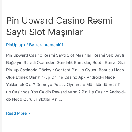
Pin Upward Casino Rəsmi
Saytı Slot Maşınlar
PinUp apk
/ By
karanramani01
Pin Upward Casino Rəsmi Saytı Slot Maşınları Rəsmi Veb Saytı
Bağlayın️ Sürətli Ödənişlər, Gündəlik Bonuslar, Bütün Bunlar Sizi
Pin-up Casinoda Gözləyir Content Pin-up Oyunu Bonusu Necə
Əldə Etmək Olar Pin-up Online Casino Apk Android-i Necə
Yükləmək Olar? Demoyu Pulsuz Oynamaq Mümkündürmü? Pin-
up Casinoda Xoş Gəldin Reward Varmı? Pin Up Casino Android-
də Necə Qurulur Slotlar Pin …
Read More »