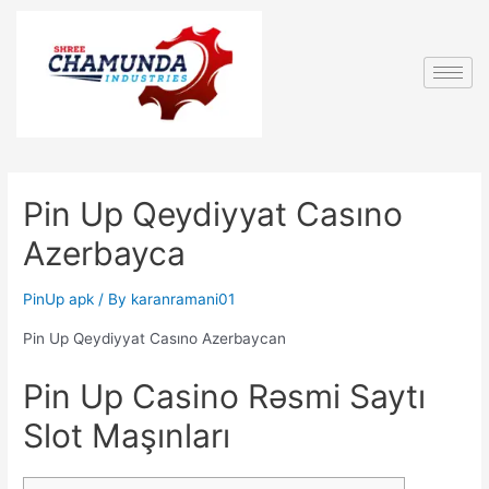
Pin Up Qeydiyyat Casıno
Azerbayca
PinUp apk
/ By
karanramani01
Pin Up Qeydiyyat Casıno Azerbaycan
Pin Up Casino Rəsmi Saytı
Slot Maşınları