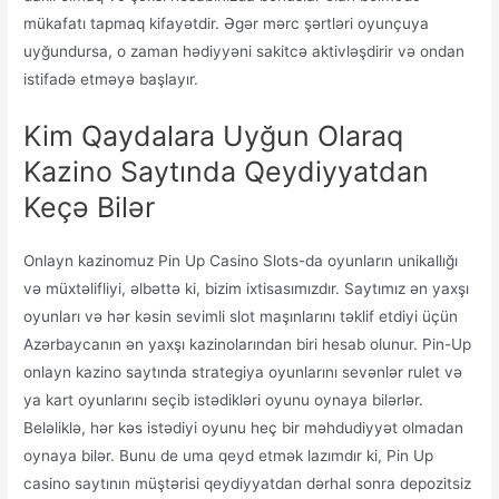
mükafatı tapmaq kifayətdir. Əgər mərc şərtləri oyunçuya
uyğundursa, o zaman hədiyyəni sakitcə aktivləşdirir və ondan
istifadə etməyə başlayır.
Kim Qaydalara Uyğun Olaraq
Kazino Saytında Qeydiyyatdan
Keçə Bilər
Onlayn kazinomuz Pin Up Casino Slots-da oyunların unikallığı
və müxtəlifliyi, əlbəttə ki, bizim ixtisasımızdır. Saytımız ən yaxşı
oyunları və hər kəsin sevimli slot maşınlarını təklif etdiyi üçün
Azərbaycanın ən yaxşı kazinolarından biri hesab olunur. Pin-Up
onlayn kazino saytında strategiya oyunlarını sevənlər rulet və
ya kart oyunlarını seçib istədikləri oyunu oynaya bilərlər.
Beləliklə, hər kəs istədiyi oyunu heç bir məhdudiyyət olmadan
oynaya bilər. Bunu de uma qeyd etmək lazımdır ki, Pin Up
casino saytının müştərisi qeydiyyatdan dərhal sonra depozitsiz