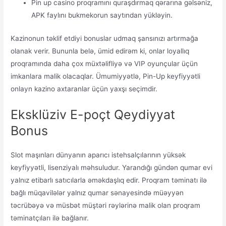
Pin up casino proqramını quraşdırmaq qərarına gəlsəniz,
APK faylını bukmekorun saytından yükləyin.
Kazinonun təklif etdiyi bonuslar udmaq şansınızı artırmağa
olanak verir. Bununla belə, ümid edirəm ki, onlar loyallıq
proqramında daha çox müxtəlifliyə və VIP oyunçular üçün
imkanlara malik olacaqlar. Ümumiyyətlə, Pin-Up keyfiyyətli
onlayn kazino axtaranlar üçün yaxşı seçimdir.
Eksklüziv E-poçt Qeydiyyat
Bonus
Slot maşınları dünyanın aparıcı istehsalçılarının yüksək
keyfiyyətli, lisenziyalı məhsuludur. Yarandığı gündən qumar evi
yalnız etibarlı satıcılarla əməkdaşlıq edir. Proqram təminatı ilə
bağlı müqavilələr yalnız qumar sənayesində müəyyən
təcrübəyə və müsbət müştəri rəylərinə malik olan proqram
təminatçıları ilə bağlanır.