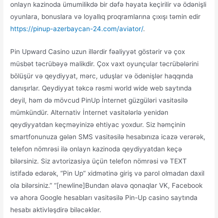
onlayn kazinoda ümumilikdə bir dəfə həyata keçirilir və ödənişli
oyunlara, bonuslara və loyallıq proqramlarına çıxışı təmin edir
https://pinup-azerbaycan-24.com/aviator/
.
Pin Upward Casino uzun illərdir fəaliyyət göstərir və çox
müsbət təcrübəyə malikdir. Çox vaxt oyunçular təcrübələrini
bölüşür və qeydiyyat, mərc, uduşlar və ödənişlər haqqında
danışırlar. Qeydiyyat təkcə rəsmi world wide web saytında
deyil, həm də mövcud PinUp İnternet güzgüləri vasitəsilə
mümkündür. Alternativ İnternet vasitələrlə yenidən
qeydiyyatdan keçməyinizə ehtiyac yoxdur. Siz həmçinin
smartfonunuza gələn SMS vasitəsilə hesabınıza icazə verərək,
telefon nömrəsi ilə onlayn kazinoda qeydiyyatdan keçə
bilərsiniz. Siz avtorizasiya üçün telefon nömrəsi və TEXT
istifadə edərək, “Pin Up” xidmətinə giriş və parol olmadan daxil
ola bilərsiniz.” “[newline]Bundan əlavə qonaqlar VK, Facebook
və ahora Google hesabları vasitəsilə Pin-Up casino saytında
hesabı aktivləşdirə biləcəklər.