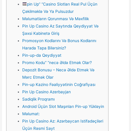
pin Up” “Casino Slotları Real Pul Üçün
Çəkilməklə Və Ya Pulsuzdur
Məlumatların Qorunması Və Məxfilik
Pin Up Casino Az Saytında Qeydiyyat Və
Şəxsi Kabinetə Giriş
Promosyon Kodlarını Və Bonus Kodlarını
Harada Tapa Bilərsiniz?
Pin-up-da Qeydiyyat
Promo Kodu” “necə Əldə Etmək Olar?
Depozit Bonusu – Necə Əldə Etmək Və
Mərc Etmək Olar
Pin-up Kazino Fəaliyyətinin Coğrafiyası
Pin Up Casino Azerbayjan
Sadiqlik Proqramı
Android Üçün Slot Maşınları Pin-up Yükləyin
Məlumat:
Pin Up Casino Az: Azərbaycan Istifadəçiləri
Üçün Rəsmi Sayt