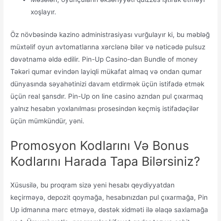
xoşlayır.
Öz növbəsində kazino administrasiyası vurğulayır ki, bu məbləğ
müxtəlif oyun avtomatlarına xərclənə bilər və nəticədə pulsuz
dəvətnamə əldə edilir. Pin-Up Casino-dan Bundle of money
Təkəri qumar evindən layiqli mükafat almaq və ondan qumar
dünyasında səyahətinizi davam etdirmək üçün istifadə etmək
üçün real şansdır. Pin-Up on line casino azndan pul çıxarmaq
yalnız hesabın yoxlanılması prosesindən keçmiş istifadəçilər
üçün mümkündür, yəni.
Promosyon Kodlarını Və Bonus
Kodlarını Harada Tapa Bilərsiniz?
Xüsusilə, bu proqram sizə yeni hesabı qeydiyyatdan
keçirməyə, depozit qoymağa, hesabınızdan pul çıxarmağa, Pin
Up idmanına mərc etməyə, dəstək xidməti ilə əlaqə saxlamağa