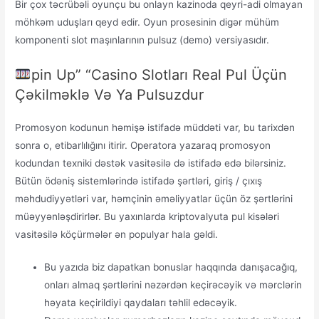
Bir çox təcrübəli oyunçu bu onlayn kazinoda qeyri-adi olmayan
möhkəm uduşları qeyd edir. Oyun prosesinin digər mühüm
komponenti slot maşınlarının pulsuz (demo) versiyasıdır.
pin Up” “Casino Slotları Real Pul Üçün
Çəkilməklə Və Ya Pulsuzdur
Promosyon kodunun həmişə istifadə müddəti var, bu tarixdən
sonra o, etibarlılığını itirir. Operatora yazaraq promosyon
kodundan texniki dəstək vasitəsilə də istifadə edə bilərsiniz.
Bütün ödəniş sistemlərində istifadə şərtləri, giriş / çıxış
məhdudiyyətləri var, həmçinin əməliyyatlar üçün öz şərtlərini
müəyyənləşdirirlər. Bu yaxınlarda kriptovalyuta pul kisələri
vasitəsilə köçürmələr ən populyar hala gəldi.
Bu yazıda biz dapatkan bonuslar haqqında danışacağıq,
onları almaq şərtlərini nəzərdən keçirəcəyik və mərclərin
həyata keçirildiyi qaydaları təhlil edəcəyik.