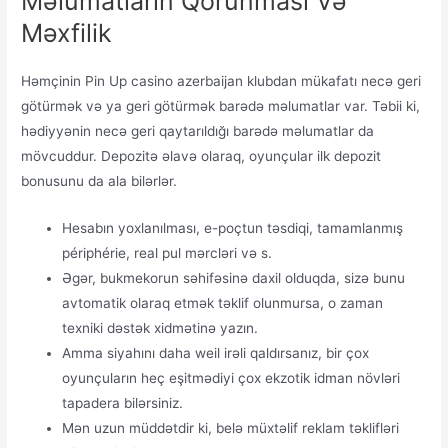
Məlumatların Qorunması Və
Məxfilik
Həmçinin Pin Up casino azerbaijan klubdan mükafatı necə geri
götürmək və ya geri götürmək barədə məlumatlar var. Təbii ki,
hədiyyənin necə geri qaytarıldığı barədə məlumatlar da
mövcuddur. Depozitə əlavə olaraq, oyunçular ilk depozit
bonusunu da ala bilərlər.
Hesabın yoxlanılması, e-poçtun təsdiqi, tamamlanmış
périphérie, real pul mərcləri və s.
Əgər, bukmekorun səhifəsinə daxil olduqda, sizə bunu
avtomatik olaraq etmək təklif olunmursa, o zaman
texniki dəstək xidmətinə yazın.
Amma siyahını daha weil irəli qaldırsanız, bir çox
oyunçuların heç eşitmədiyi çox ekzotik idman növləri
tapadera bilərsiniz.
Mən uzun müddətdir ki, belə müxtəlif reklam təklifləri