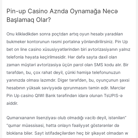
Pin-up Casino Aznda Oynamağa Necə
Başlamaq Olar?
Onu kliklədikdən sonra poçtdan artıq oyun hesabı yaradılan
bukmeker kontorunun rəsmi portalına yönləndirilirsiniz. Pin Up
bet on line casino xüsusiyyətlərindən biri avtorizasiyanın yalnız
telefonla həyata keçirilməsidir. Hər dəfə sayta daxil olan
zaman müştəri avtorizasiya üçün parol olan SMS kodu alır. Bir
tərəfdən, bu, çox rahat deyil, çünki həmişə telefonunuzun
yanınızda olması lazımdır. Digər tərəfdən, bu, oyunçunun şəxsi
hesabının yüksək səviyyədə qorunmasını təmin edir. Mərclər
Pin Up casino QIWI Bank tərəfindən idarə olunan TsUPIS-ə
aiddir.
Qumarxananın lisenziyası olub olmadığı vacib deyil, istənilən”
“qumar müəssisəsi, hətta onlayn fəaliyyət göstərənlər də
bloklana bilər. Sayt istifadəçilərdən heç bir şikayət olmadan w