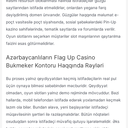
Rəsmi resursun bloklanması halında istifadəçilər güzgü
saytlarından istifadə etməlidirlər, onlardan yeganə fərq
dəyişdirilmiş domen ünvanıdır. Güzgülər haqqında məlumat e-
poçt vasitəsilə poçt siyahısında, sosial şəbəkələrdəki Pin-Up
kazino səhifələrində, tematik saytlarda və forumlarda verilir.
Oyun slotlarını seçərkən müştərilər slot maşınlarının qaytarılma
faizini əsas götürməlidirlər.
Azərbaycanlıların Flag Up Casino
Bukmeker Kontoru Haqqında Rəyləri
Bu proses yalnız qeydiyyatdan keçmiş istifadəçilərin real pul
üçün oynaya bilməsi səbəbindən məcburidir. Qeydiyyat
olmadan, oyun slotları yalnız demo rejimində mövcuddur. Bəzi
hallarda, mobil telefondan istifadə edərək yoxlamadan keçmək
lazım ola bilər. Bundan əlavə, yeni başlayanlar istifadəçi
müqaviləsinin şərtləri ilə razılaşmalıdırlar. Bütün nöqtələri
oxuduqdan sonra istifadəçi müvafiq qutuyu işarələməlidir. Əks