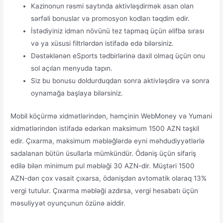
Kazinonun rəsmi saytında aktivləşdirmək asan olan
sərfəli bonuslar və promosyon kodları təqdim edir.
İstədiyiniz idman növünü tez tapmaq üçün əlifba sırası
və ya xüsusi filtrlərdən istifadə edə bilərsiniz.
Dəstəklənən eSports tədbirlərinə daxil olmaq üçün onu
sol açılan menyuda tapın.
Siz bu bonusu doldurduqdan sonra aktivləşdirə və sonra
oynamağa başlaya bilərsiniz.
Mobil köçürmə xidmətlərindən, həmçinin WebMoney və Yumani
xidmətlərindən istifadə edərkən maksimum 1500 AZN təşkil
edir. Çıxarma, maksimum məbləğlərdə eyni məhdudiyyətlərlə
sadalanan bütün üsullarla mümkündür. Ödəniş üçün sifariş
edilə bilən minimum pul məbləği 30 AZN-dir. Müştəri 1500
AZN-dən çox vəsait çıxarsa, ödənişdən avtomatik olaraq 13%
vergi tutulur. Çıxarma məbləği azdırsa, vergi hesabatı üçün
məsuliyyət oyunçunun özünə aiddir.