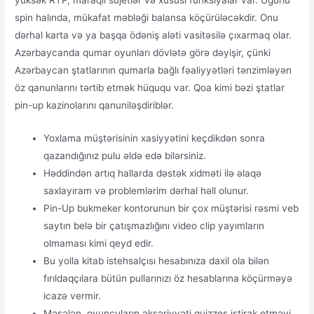
yüksək RTP, maraqlı süjetlər və xüsusi funksiyalar var. Uğurlu
spin halında, mükafat məbləği balansa köçürüləcəkdir. Onu
dərhal karta və ya başqa ödəniş aləti vasitəsilə çıxarmaq olar.
Azərbaycanda qumar oyunları dövlətə görə dəyişir, çünki
Azərbaycan ştatlarının qumarla bağlı fəaliyyətləri tənzimləyən
öz qanunlarını tərtib etmək hüququ var. Qoa kimi bəzi ştatlar
pin-up kazinolarını qanuniləşdiriblər.
Yoxlama müştərisinin xasiyyətini keçdikdən sonra
qazandığınız pulu əldə edə bilərsiniz.
Həddindən artıq hallarda dəstək xidməti ilə əlaqə
saxlayıram və problemlərim dərhal həll olunur.
Pin-Up bukmeker kontorunun bir çox müştərisi rəsmi veb
saytın belə bir çatışmazlığını video clip yayımların
olmaması kimi qeyd edir.
Bu yolla kitab istehsalçısı hesabınıza daxil ola bilən
fırıldaqçılara bütün pullarınızı öz hesablarına köçürməyə
icazə vermir.
Məsələn, oyunçuların əksəriyyəti quizzes iştirak etməyi