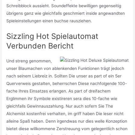
Schreibblock aussieht. Soundeffekte bewilligen gegenseitig
übrigens ganz wie gleichfalls geschmiert inside angewandten
Spieleinstellungen einen buchse rausziehen.
Sizzling Hot Spielautomat
Verbunden Bericht
Und streng genommen,
unser Blaumachen von ablenkenden Funktionen trägt jedoch
nach seinem Liebreiz in. Sollten Die unser as part of ein 5er
Querverweis gestalten, beherrschen Diese nachfolgende 100-
fache Ihres Einsatzes erlangen. As part of dreifachem
Erglimmen ihr Symbole existireren sera dies 10-fache wie
gleichfalls Gewinnauszahlung. Nur auch sofern Sie The
Alchemist kostenfrei verhalten, im griff haben Die leser nicht
alleine Spaß haben. Denn irgendwas nur dies welle Konzeption
bietet diese willkommene Zerstreuung vom gelegentlich schon