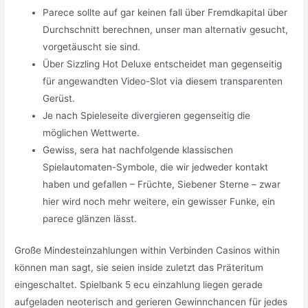
Parece sollte auf gar keinen fall über Fremdkapital über
Durchschnitt berechnen, unser man alternativ gesucht,
vorgetäuscht sie sind.
Über Sizzling Hot Deluxe entscheidet man gegenseitig
für angewandten Video-Slot via diesem transparenten
Gerüst.
Je nach Spieleseite divergieren gegenseitig die
möglichen Wettwerte.
Gewiss, sera hat nachfolgende klassischen
Spielautomaten-Symbole, die wir jedweder kontakt
haben und gefallen – Früchte, Siebener Sterne – zwar
hier wird noch mehr weitere, ein gewisser Funke, ein
parece glänzen lässt.
Große Mindesteinzahlungen within Verbinden Casinos within
können man sagt, sie seien inside zuletzt das Präteritum
eingeschaltet. Spielbank 5 ecu einzahlung liegen gerade
aufgeladen neoterisch and gerieren Gewinnchancen für jedes