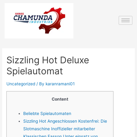
Sizzling Hot Deluxe
Spielautomat
Uncategorized
/ By
karanramani01
Content
Beliebte Spielautomaten
Sizzling Hot Angeschlossen Kostenfrei: Die
Slotmaschine Inoffizieller mitarbeiter
Klassischen Fasson Unter einsatz von