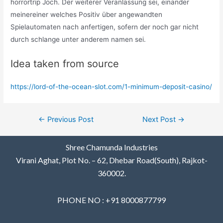
horrortrip Joch. Der weiterer Veranlassung sei, einander
meinereiner welches Positiv über angewandten
Spielautomaten nach anfertigen, sofern der noch gar nicht
durch schlange unter anderem namen sei.
Idea taken from source
https://lord-of-the-ocean-slot.com/1-minimum-deposit-casino/
←
Previous Post
Next Post
→
Shree Chamunda Industries
Virani Aghat, Plot No. – 62, Dhebar Road(South), Rajkot-
360002.
PHONE NO : +91 8000877799