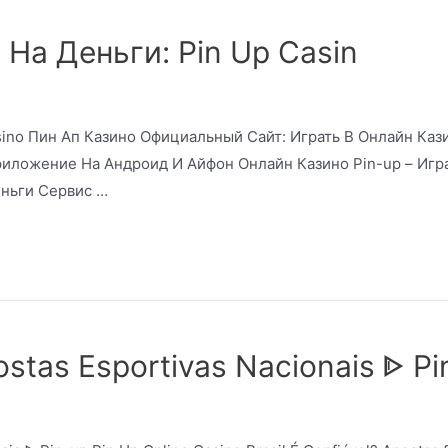
На Деньги: Pin Up Casin
sino Пин Ап Казино Официальный Сайт: Играть В Онлайн Кази
иложение На Андроид И Айфон Онлайн Казино Pin-up – Игра
еньги Сервис …
stas Esportivas Nacionais ᐈ Pi