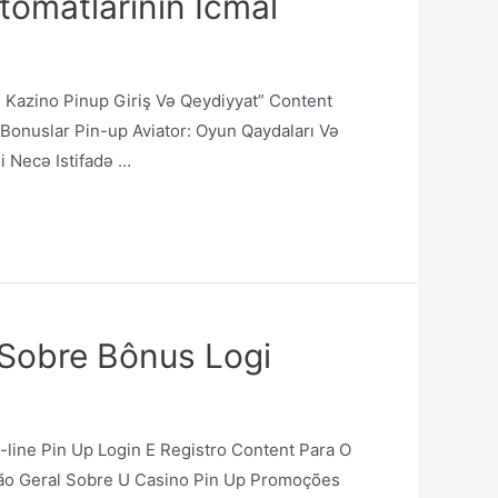
omatlarının Icmal
 Kazino Pinup Giriş Və Qeydiyyat” Content
Bonuslar Pin-up Aviator: Oyun Qaydaları Və
i Necə Istifadə …
 Sobre Bônus Logi
-line Pin Up Login E Registro Content Para O
são Geral Sobre U Casino Pin Up Promoções