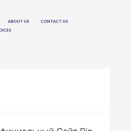
ABOUT US
CONTACT US
DICES