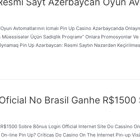
Resmi Sayt Azerbaycan Oyun Avt
Oyun Avtomatlarının Icmalı Pin Up Casino Azərbaycanda Onlayn
n Müəssisələr Üçün Sadiqlik Proqramı” Onlara Promosyonlar Ve 
r Oynamaq Pin Up Azərbaycan: Rəsmi Saytın Nəzərdən Keçirilməs
Oficial No Brasil Ganhe R$1500
e R$1500 Sobre Bônus Login Official Internet Site Do Cassino On
On-line Pin Up? Críticas Do Casino On The Internet Pin-up Vi