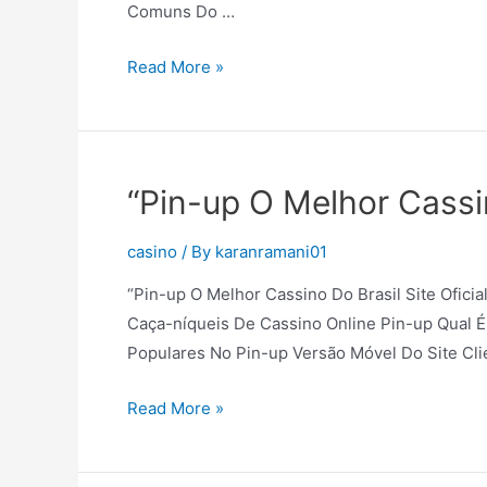
Comuns Do …
Read More »
“Pin-up O Melhor Cassin
casino
/ By
karanramani01
“Pin-up O Melhor Cassino Do Brasil Site Ofici
Caça-níqueis De Cassino Online Pin-up Qual 
Populares No Pin-up Versão Móvel Do Site Cli
Read More »