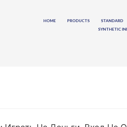
HOME
PRODUCTS
STANDARD
SYNTHETIC IN