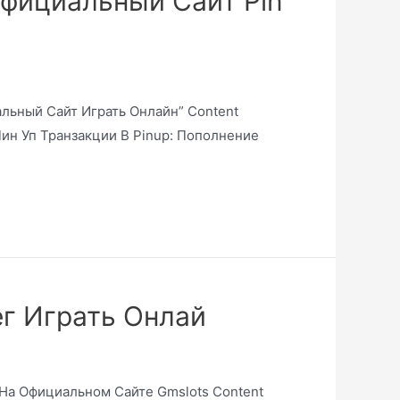
Официальный Сайт Pin
альный Сайт Играть Онлайн” Content
ин Уп Транзакции В Pinup: Пополнение
г Играть Онлай
На Официальном Сайте Gmslots Content