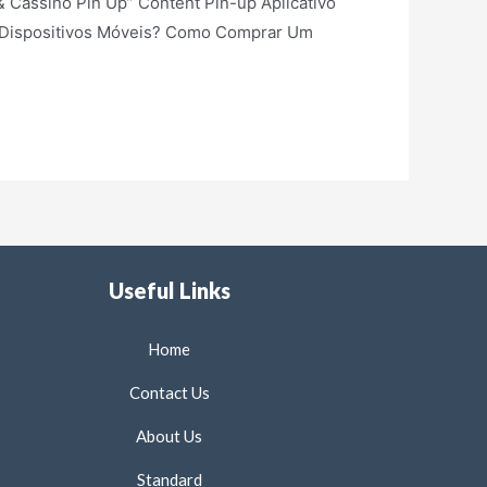
& Cassino Pin Up” Content Pin-up Aplicativo
De Dispositivos Móveis? Como Comprar Um
Useful Links
Home
Contact Us
About Us
Standard