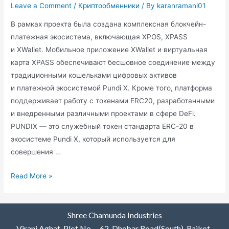
Leave a Comment
/
Криптообменники
/ By
karanramani01
В рамках проекта была создана комплексная блокчейн-
платежная экосистема, включающая XPOS, XPASS
и XWallet. Мобильное приложение XWallet и виртуальная
карта XPASS обеспечивают бесшовное соединение между
традиционными кошельками цифровых активов
и платежной экосистемой Pundi X. Кроме того, платформа
поддерживает работу с токенами ERC20, разработанными
и внедренными различными проектами в сфере DeFi.
PUNDIX — это служебный токен стандарта ERC-20 в
экосистеме Pundi X, который используется для
совершения …
Read More »
Shree Chamunda Industries
Virani Aghat, Plot No. – 62, Dhebar Road(South), Rajkot-