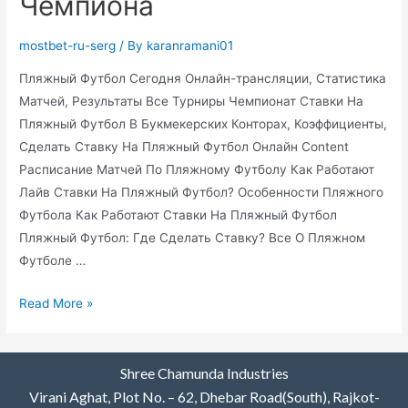
Чемпиона
mostbet-ru-serg
/ By
karanramani01
Пляжный Футбол Сегодня Онлайн-трансляции, Статистика
Матчей, Результаты Все Турниры Чемпионат Ставки На
Пляжный Футбол В Букмекерских Конторах, Коэффициенты,
Сделать Ставку На Пляжный Футбол Онлайн Content
Расписание Матчей По Пляжному Футболу Как Работают
Лайв Ставки На Пляжный Футбол? Особенности Пляжного
Футбола Как Работают Ставки На Пляжный Футбол
Пляжный Футбол: Где Сделать Ставку? Все О Пляжном
Футболе …
Read More »
Shree Chamunda Industries
Virani Aghat, Plot No. – 62, Dhebar Road(South), Rajkot-