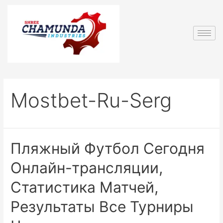
Mostbet-Ru-Serg
Пляжный Футбол Сегодня
Онлайн-трансляции,
Статистика Матчей,
Результаты Все Турниры