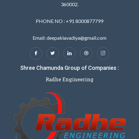
360002.
PHONE NO : +91 8000877799
Email: deepaklavadiya@gmail.com
Shree Chamunda Group of Companies :
Radhe Engineering