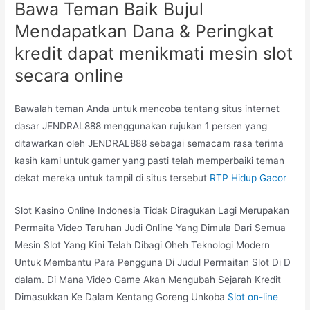
Bawa Teman Baik Bujul
Mendapatkan Dana & Peringkat
kredit dapat menikmati mesin slot
secara online
Bawalah teman Anda untuk mencoba tentang situs internet
dasar JENDRAL888 menggunakan rujukan 1 persen yang
ditawarkan oleh JENDRAL888 sebagai semacam rasa terima
kasih kami untuk gamer yang pasti telah memperbaiki teman
dekat mereka untuk tampil di situs tersebut
RTP Hidup Gacor
Slot Kasino Online Indonesia Tidak Diragukan Lagi Merupakan
Permaita Video Taruhan Judi Online Yang Dimula Dari Semua
Mesin Slot Yang Kini Telah Dibagi Oheh Teknologi Modern
Untuk Membantu Para Pengguna Di Judul Permaitan Slot Di D
dalam. Di Mana Video Game Akan Mengubah Sejarah Kredit
Dimasukkan Ke Dalam Kentang Goreng Unkoba
Slot on-line