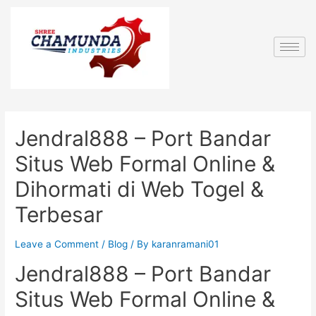
Jendral888 – Port Bandar
Situs Web Formal Online &
Dihormati di Web Togel &
Terbesar
Leave a Comment
/
Blog
/ By
karanramani01
Jendral888 – Port Bandar
Situs Web Formal Online &