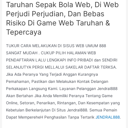
Taruhan Sepak Bola Web, Di Web
Perjudi Perjudian, Dan Bebas
Risiko Di Game Web Taruhan &
Tepercaya
TUKUR CARA MELAKUKAN DI SISUS WEB UMUM 888
SANGAT MUDAH . CUKUP PILIH HALAMAN WEB
PENDAFTARAN LALU LENGKAPI INFO PRIBADI dan SENDIRI
SELANJUTYA PERGI MELLALUI SAKELAR DAFTAR TERKSA.
Jika Ada Peranya Yang Terjadi Anggan Kurangnya
Pemahaman, Pastikan dan Melakukan Kontak Delangan
Perkakapan Langsung Kami. Layanan Pelanggan Jendral888
Akan Bertahan Jika Anda Memiliki Peranya Tentang Game
Online, Setoran, Penarikan, Rintangan, Dan Kesempatan yang
Kebetulan Berkelanjutan Di Situs Jendral888. Semua Pemain
Dapat MempereheH Penghasilan Tanpa Tertarik
JENDRAL888
.