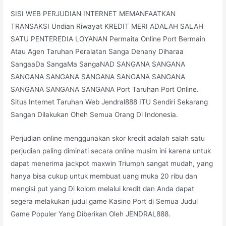
SISI WEB PERJUDIAN INTERNET MEMANFAATKAN
TRANSAKSI Undian Riwayat KREDIT MERI ADALAH SALAH
SATU PENTEREDIA LOYANAN Permaita Online Port Bermain
Atau Agen Taruhan Peralatan Sanga Denany Diharaa
SangaaDa SangaMa SangaNAD SANGANA SANGANA
SANGANA SANGANA SANGANA SANGANA SANGANA
SANGANA SANGANA SANGANA Port Taruhan Port Online.
Situs Internet Taruhan Web Jendral888 ITU Sendiri Sekarang
Sangan Dilakukan Oheh Semua Orang Di Indonesia.
Perjudian online menggunakan skor kredit adalah salah satu
perjudian paling diminati secara online musim ini karena untuk
dapat menerima jackpot maxwin Triumph sangat mudah, yang
hanya bisa cukup untuk membuat uang muka 20 ribu dan
mengisi put yang Di kolom melalui kredit dan Anda dapat
segera melakukan judul game Kasino Port di Semua Judul
Game Populer Yang Diberikan Oleh JENDRAL888.