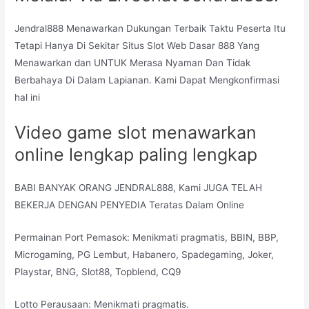
Jendral888 Menawarkan Dukungan Terbaik Taktu Peserta Itu
Tetapi Hanya Di Sekitar Situs Slot Web Dasar 888 Yang
Menawarkan dan UNTUK Merasa Nyaman Dan Tidak
Berbahaya Di Dalam Lapianan. Kami Dapat Mengkonfirmasi
hal ini
Video game slot menawarkan
online lengkap paling lengkap
BABI BANYAK ORANG JENDRAL888, Kami JUGA TELAH
BEKERJA DENGAN PENYEDIA Teratas Dalam Online
Permainan Port Pemasok: Menikmati pragmatis, BBIN, BBP,
Microgaming, PG Lembut, Habanero, Spadegaming, Joker,
Playstar, BNG, Slot88, Topblend, CQ9
Lotto Perausaan: Menikmati pragmatis.