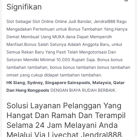
Signifikan
Slot Sebagai Slot Online Online Judi Bandar, Jendral888 Ragu
Mengadakan Pertemuan untuk Bonus Tambahan Yang.Hanya
Demat Membuat Uang MUKA dana Dapat Memperolh
Manfaat.Bonus Salah Satunya Adalah Anggota Baru, unkul
Semua Rekan Baru Yang Pasti Telah Mengotorisasi Dan
Setoran Memiliki Minimal 10.000 Rupiah Saja. Bonus bonus
tambahan tambahan, bonus bonus tambahan bonus tambahan
omset yang cukup didapat tambahan tambahan.
HK Siang, Sydney, Singapore Sainspools, Malaysia, Qatar
Dan Hong Kongpools
DENGAN BIAYA RUDAH BERBAIK.
Solusi Layanan Pelanggan Yang
Hangat Dan Ramah Dan Terampil
Selama 24 Jam Melayani Anda
Melalui Via Livechat Jendral888.