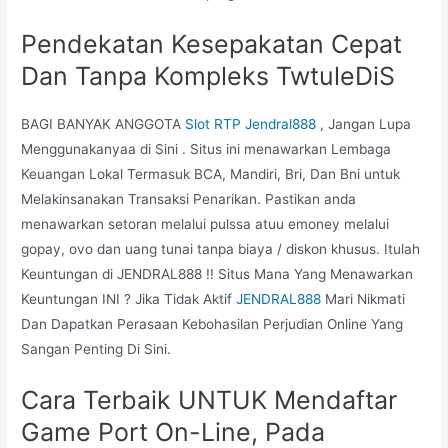
Pendekatan Kesepakatan Cepat
Dan Tanpa Kompleks TwtuleDiS
BAGI BANYAK ANGGOTA
Slot RTP Jendral888
, Jangan Lupa
Menggunakanyaa di Sini . Situs ini menawarkan Lembaga
Keuangan Lokal Termasuk BCA, Mandiri, Bri, Dan Bni untuk
Melakinsanakan Transaksi Penarikan. Pastikan anda
menawarkan setoran melalui pulssa atuu emoney melalui
gopay, ovo dan uang tunai tanpa biaya / diskon khusus. Itulah
Keuntungan di JENDRAL888 !! Situs Mana Yang Menawarkan
Keuntungan INI ? Jika Tidak Aktif
JENDRAL888
Mari Nikmati
Dan Dapatkan Perasaan Kebohasilan Perjudian Online Yang
Sangan Penting Di Sini.
Cara Terbaik UNTUK Mendaftar
Game Port On-Line, Pada